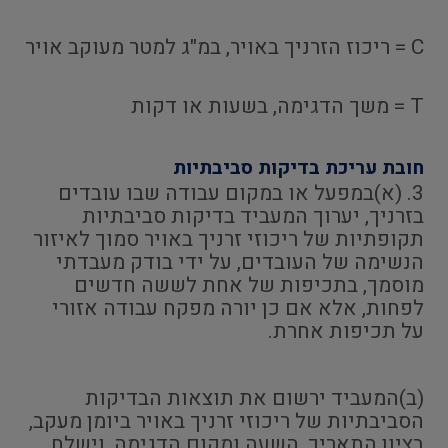
C = ריכוז הזרניך באויר, במ"ג למטר מעוקב אויר
T = משך הדגימה, בשעות או דקות
חובת עריכת בדיקות סביבתיות
3. (א)במפעל או במקום עבודה שבו עובדים
בזרניך, יערוך המעביד בדיקות סביבתיות
תקופתיות של ריכוזי זרניך באויר סמוך לאיזור
הנשימה של העובדים, על ידי בודק מעבדתי
מוסמך, בתכיפות של אחת לששה חדשים
לפחות, אלא אם כן יורה מפקח עבודה אזורי
על תכיפות אחרת.
(ב)המעביד ירשום את תוצאות הבדיקות
הסביבתיות של ריכוזי זרניך באויר ביומן מעקב,
בציון התאריך, השעה ומקום הדגימה, וישלח