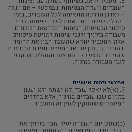
6.המעביד ידאג, בשיתוף פעולה עם נציגות
העובדים וועדת הבטיחות שבמפעל – אם ישנה
– לארגן הדרכה מתאימה לכל העובדים, בזמן
הקבלה לעבודה וכן אחת לשנה לפחות, לגבי
סיכוני הבטיחות, הגיהות והבריאות הנובעים
מעבודה בזרניך ולגבי שיטות למניעת סיכונים
אלה; המעביד יוודא שהעובד הבין את החומר
שהודרך בו, וכן יוודאו המעביד וועדת הבטיחות
שהעובד מבצע כל ההוראות והנהלים שנקבעו
לגבי העבודה בזרניך.
אמצעי גיהות אישיים
7. (א)לא יאכל עובד, לא ישתה ולא יעשן
במקום שבו עובדים בזרניך, אלא בחדרים
המיוחדים שהתקין לענין זה המעביד.
(ב)בתום יום העבודה יסיר עובד בזרניך את
בגדי העבודה וישאירם במלתחות המיועדות