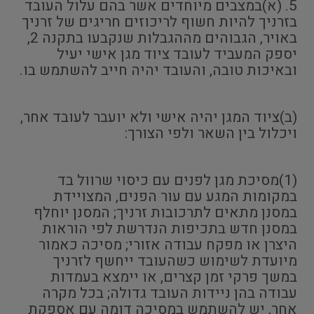
5. (א)במצבים מיוחדים אשר בהם עלול העובד
בזרניך להיות חשוף לריכוזים חריגים של זרניך
באויר, הגבוהים מההגבלות שנקבעו בתקנה 2,
יספק המעביד לעובד ציוד מגן אישי יעיל
ובאיכות טובה, והעובד יהיה חייב להשתמש בו.
(ב)ציוד המגן יהיה אישי ולא יועבר לעובד אחר,
ויכלול בין השאר ולפי הצורך:
(1)מסיכת מגן לפנים עם כיסוי שרוול בד
במקומות המגע עם עור הפנים, המצויידת
במסנן מתאים לתרכובות זרניך; המסנן יוחלף
במסנן חדש בתכיפות הנדרשת לפי הוראות
היצרן או מפקח עבודה אזורי; מסיכה כאמור
מיועדת לשימוש כשהעובד ייחשף לזרניך
במשך פרקי זמן קצרים, או יימצא בעמדות
עבודה בהן ניידות העובד גדולה; בכל מקרה
אחר, יש להשתמש במסיכה דומה עם אספקת