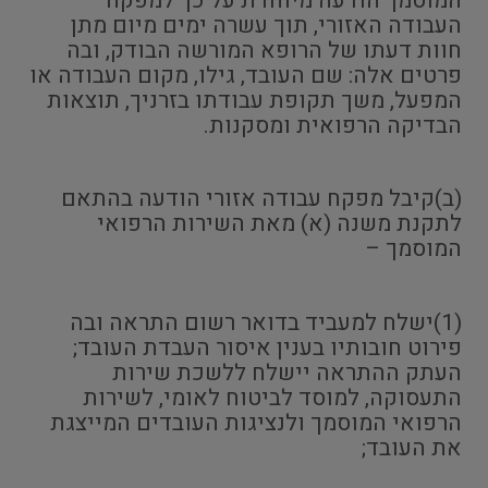
המוסמך הודעה מיוחדת על כך למפקח
העבודה האזורי, תוך עשרה ימים מיום מתן
חוות דעתו של הרופא המורשה הבודק, ובה
פרטים אלה: שם העובד, גילו, מקום העבודה או
המפעל, משך תקופת עבודתו בזרניך, תוצאות
הבדיקה הרפואית ומסקנות.
(ב)קיבל מפקח עבודה אזורי הודעה בהתאם
לתקנת משנה (א) מאת השירות הרפואי
המוסמך –
(1)ישלח למעביד בדואר רשום התראה ובה
פירוט חובותיו בענין איסור העבדת העובד;
העתק ההתראה יישלח ללשכת שירות
התעסוקה, למוסד לביטוח לאומי, לשירות
הרפואי המוסמך ולנציגות העובדים המייצגת
את העובד;