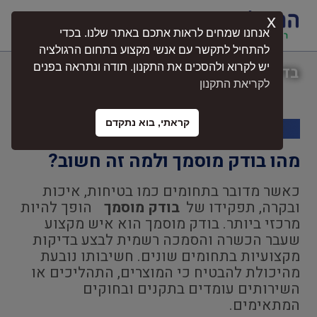
x
התחברות
אנחנו שמחים לראות אתכם באתר שלנו. בכדי
להתחיל לתקשר עם אנשי מקצוע בתחום הרגולציה
יש לקרוא ולהסכים את התקנון. תודה ונתראה בפנים
בדיקה אחת – ביטחון מלא בפרויקט שלכם
לקריאת התקנון
קראתי, בוא נתקדם
מהו בודק מוסמך ולמה זה חשוב?
כאשר מדובר בתחומים כמו בטיחות, איכות
ובקרה, תפקידו של
בודק מוסמך
הופך להיות
מרכזי ביותר. בודק מוסמך הוא איש מקצוע
שעבר הכשרה והסמכה רשמית לבצע בדיקות
מקצועיות בתחומים שונים. חשיבותו נובעת
מהיכולת להבטיח כי המוצרים, התהליכים או
השירותים עומדים בתקנים ובחוקים
המתאימים.