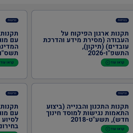
בטיחות
נגישות
תקנות ארגון הפיקוח על
תקנות 
העבודה (מסירת מידע והדרכת
עם מוג
עובדים) (תיקון),
המדינה
התשפ"ו-2026
תשס"ו-006
קראו עוד
קראו עוד
נגישות
נגישות
תקנות התכנון והבנייה (ביצוע
תקנות 
התאמות נגישות למוסד חינוך
עם מוג
חדש), תשע"ט-2018
לסיוע 
בחירום),
קראו עוד