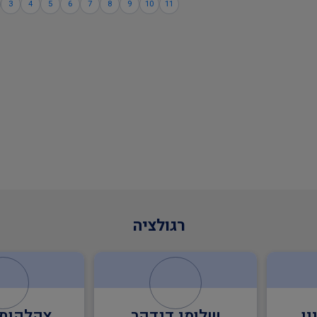
3
4
5
6
7
8
9
10
11
רגולציה
ר
צקלקות ונורות
מרכז רפוא