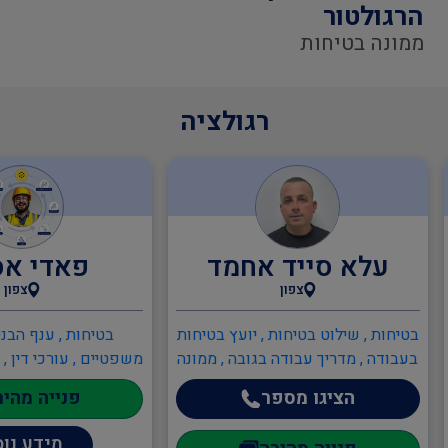
הרגולטור
ממונה בטיחות
רגולציה
עלא סייד אחמד
פאדי א
צפון
צפון
בטיחות , שילוט בטיחות , יועץ בטיחות
בטיחות , ענף הבניי
בעבודה , מדריך עבודה בגובה , ממונה
משפטיים , עורכי דין , ע
בטיחות בבניה , ממונה בטיחות
עורך דין לתכנון ובני
הציגו מספר
פנייה מהיר
בעבודה , ענף הבנייה , חשב כמויות
לתעבורה
בניין , הנדסאי בניין , מפקחים בבנייה ,
מידע נו