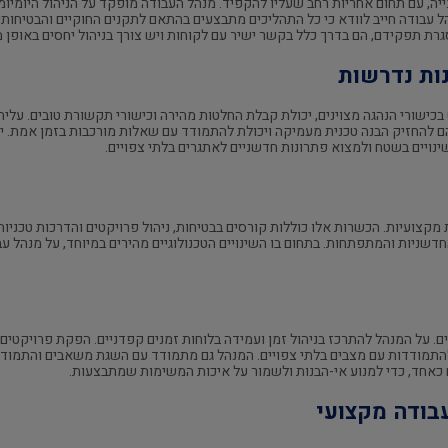
ה, עם תחום אחריות רחב שעליו להקפיד. מנהל העבודה מופקד על הניהול היומיומי 
ל עבודה חייב לוודא כי כל התהליכים מתבצעים בהתאם לתקנים החוקיים והבטיחותי
ת תפקידם, הם בדרך כלל בקשר ישיר עם לקוחות ויש צורך בניהול יחסים באופן מ
ות נדרשות
ישורי הנהגה מצוינים, יכולת קבלת החלטות מהירה וכישורי תקשורת טובים. עליהם
ם להחזיק הבנה טכנית מעמיקה ויכולת להתמודד עם שאלות מורכבות בזמן אמת. יצ
יים בשטח ולמצוא פתרונות חדשניים לאתגרים בלתי צפויים.
מקצועיות. הכשרות אלו כוללות קורסים בבטיחות, ניהול פרויקטים והדרכות טכניות
חדשניות והמתפתחות. בתחום בו השינויים הטכנולוגיים מהירים במיוחד, על מנהל
ם. על המנהל להתרכז בניהול זמן ועמידה בלוחות זמנים קפדניים. הפקת פרויקטים 
התמודדות עם מצבים בלתי צפויים. המנהל גם מתמודד עם השגת משאבים והתמודדו
 כאחד, כדי למנוע אי-הבנות ולשמור על איכות המשימות שמתבצעות.
בודה מקצועי