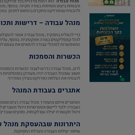
מנהל עבודה
הוא דמות מרכזית בכל פרויקט בניי
והבטחת ביצוע משימות בצורה תקינה. בנוסף, מנה
ולהבטיח שהפרויקט מתקדם בהתאם לתכנון. במסגר
מנהל עבודה – דרישות ותכונ
כדי להצליח בתפקיד, מנהל עבודה אמור להתבלט בכ
לנהל קונפליקטים בצורה אפקטיבית. בנוסף, עליה
המאפשרות למנהלי עבודה להתאים את עצמם לשינו
הכשרות והסמכות
לרוב, מנהל עבודה נדרש לעבור הכשרות והסמכות 
חשוב שמנהל העבודה יהיה מעודכן בטכנולוגיות ה
להבטיח את הצלחת הפרויקט בעידן המודרני.
אתגרים בעבודת המנהל
האתגרים איתם מתמודד מנהל עבודה רבים ומגווני
העבודה ילמד ליישם אסטרטגיות ניהול משברים ל
ניהול תקשורת יעילה עם לקוחות, ספקים ועובדים
היתרונות שבהעסקת מנהל ע
שיפור יעילות העבודה והגדלת התפוקות.