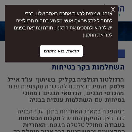
x
התחברות
אנחנו שמחים לראות אתכם באתר שלנו. בכדי
להתחיל לתקשר עם אנשי מקצוע בתחום הרגולציה
יש לקרוא ולהסכים את התקנון. תודה ונתראה בפנים
השתלמות לבקר בטיחות
לקריאת התקנון
קראתי, בוא נתקדם
השתלמות בקר בטיחות
הרגולטור רגולציה בקליק
בשיתוף
עו"ד אייל
פלטק
מזמינים אתכם להכשרה מקצועית עבור
מהנדסי מבנים
,
הנדסאי מבנים
ו
ממוני
בטיחות
עם
השתלמות ענפית בבניה
המהפכה במארג האחריות בתוך ענף הבניה
כבר כאן. התיקון החדש ל
תקנות הבטיחות
בעבודה
מחולל טלטלה בשטח:
האחריות
המקצועית והמשפטית כבר אינה מוטלת רק