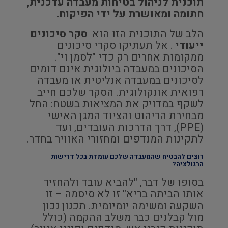
תוכנית לניהול בטיחות מעבדה עדכנית,
חתומה ומאושרת על ידי הפיקוח.
הלב של התוכנית הזו הוא
סקר סיכונים
ייעודי
. אל תעתיקו סקרי סיכונים
ממקומות אחרים רק כדי "לסמן וי".
הסיכונים במעבדה ביולוגית אינם דומים
לסיכונים במעבדה אנליטית או מעבדה
רפואית אונקולוגית. הסקר שלכם חייב
לשקף במדויק את המציאות בשטח: החל
מבחירת הריהוט והציוד המגן האישי
(PPE), דרך הדרכות העובדים, ועד
לתקינות המנדפים ומחזורי האוויר בחדר.
רוצים להבטיח שהמעבדה שלכם עומדת בכל דרישות
הרגולציה?
בסופו של דבר, "להביא עובד ולהחזיר
אותו הביתה בריא" זו לא סיסמה – זו
השקעה ומשימה יומיומית. תכנון נכון
מול קבלנים כבר משלב ההקמה (כולל