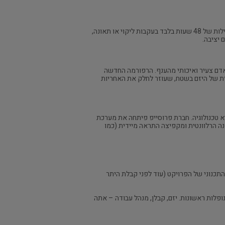
אנשים רבים נוטים להסתכל על תקציבי בטיחות כאל כסף "אבוד". אסי מציג את המשוואה הכלכלית הפשוטה: עצירת אתר בנייה לפעילות של 48 שעות בלבד בעקבות ליקוי או תאונה,
 יציבה.
אדם צעיר ואיכותי מהענף. הרפורמה החדשה
ת של היזם בשטח, שעוזר לחלק את האחריות
 אותן לתקנה הרלוונטית ומקפיצה התראה מיידית (כמו
התכנוני של הפרויקט (עוד לפני קבלת היתר
ופלות ראשונות. יזם, קבלן, מנהל עבודה – אתה