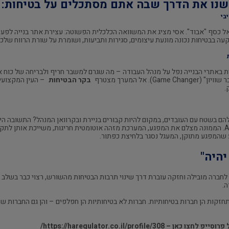
עה בבטיחות נכונה מונעת עיצומים, סגירות ותביעות, ושומרת על שורת הרווח שלכם
ת באתרי הבנייה נפל על מנהל העבודה – מה שגרם למשבר חריף ולבריחה של כוח 
אל המערך מצטרף
בקר הבטיחות
– העין המקצועי
.
– אפליקציה מתקדמת מבוססת AI. הממונה מצלם את המפגע, המערכת מזהה אוטומטית חריגות, משייכת
 שהמפגע מתוקן, המעגל נסגר בלחיצת כפתור.
היה"
 לחברה מובילה וחזקה עוברת דרך שינוי תרבות הבטיחות מהשורש, רצוי כבר בשלב 
ה.
חזקות הן חברות בטיחותיות. חברות לא בטיחותיות הן חפלפים – והן גם החברות שנ
פרוסייפ לחצו כאן –
https://haregulator.co.il/profile/308/