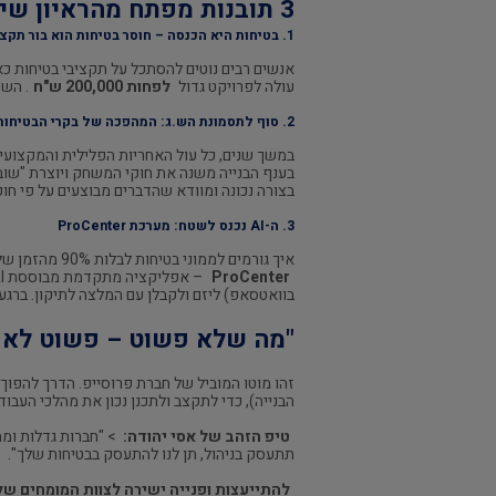
3 תובנות מפתח מהראיון שישנו את הדרך שבה אתם מסתכלים על בטיחות:
1. בטיחות היא הכנסה – חוסר בטיחות הוא בור תקציבי
עולה לפרויקט גדול
לפחות 200,000 ש"ח
. השק
2. סוף לתסמונת הש.ג: המהפכה של בקרי הבטיחות
במשך שנים, כל עול האחריות הפלילית והמקצועי
בענף הבנייה משנה את חוקי המשחק ויוצרת "שובר שוויון" (Game Changer). 
בצורה נכונה ומוודא שהדברים מבוצעים על פי חוק
3. ה-AI נכנס לשטח: מערכת ProCenter
איך גורמים לממוני בטיחות לבלות 90% מהזמן שלהם בשטח עם העובדים, במקום להיות קבורים בניירת ובקרוואן המנהל? התשובה היא טכנולוגיה. חברת פרוסייפ פיתחה את מערכת
ProCenter
בוואטסאפ) ליזם ולקבלן עם המלצה לתיקון. ברגע
"מה שלא פשוט – פשוט לא י
זהו מוטו המוביל של חברת פרוסייפ. הדרך להפוך
הבנייה), כדי לתקצב ולתכנן נכון את מהלכי העבוד
טיפ הזהב של אסי יהודה:
>
"חברות גדלות ומת
תתעסק בניהול, תן לנו להתעסק בבטיחות שלך".
להתייעצות ופנייה ישירה לצוות המומחים של 