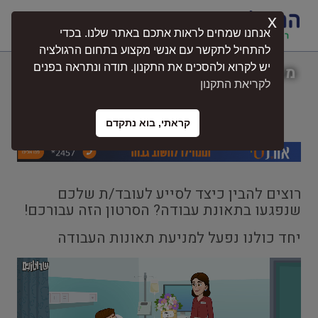
x
התחברות
אנחנו שמחים לראות אתכם באתר שלנו. בכדי
להתחיל לתקשר עם אנשי מקצוע בתחום הרגולציה
יש לקרוא ולהסכים את התקנון. תודה ונתראה בפנים
מעסיק צא גדול, עזור לעובד שלך להתרכז
לקריאת התקנון
בהחלמה ולממש את זכויותיו!
קראתי, בוא נתקדם
רוצים להבין כיצד לסייע לעובד/ת שלכם
שנפגעו בתאונת עבודה? הסרטון הזה עבורכם!
יחד כולנו נפעל למניעת תאונות העבודה
נגן
וידאו