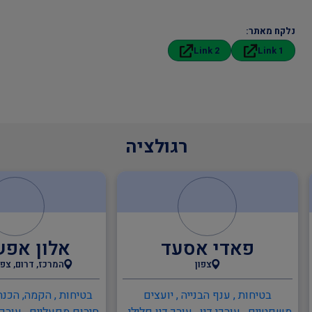
נלקח מאתר:
Link 2
Link 1
רגולציה
פאדי אסעד
אלון אפש
צפון
המרכז, דרום, צפו
בטיחות , ענף הבנייה , יועצים
בטיחות , הקמה, הכנה 