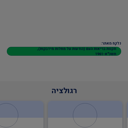
נלקח מאתר:
תקנות בריאות העם (הודעות על מחלות מידבקות),
תשכ"א-1961
רגולציה