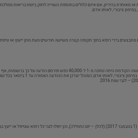
או מאוחרת בהיריון, אם אינם כלולים בתוספת השנייה לחוק ביטוח בריאות ממלכת
מימון ציבורי, לאותו אדם;
 מתבצעים בידי רופא בתוך תקופה קצרה משישה חודשים מעת מתן ייעוץ או טיפול, ב
טיפול פולשני, שהמנהל מצא כי שכיחות ביצועו בשנה הקודמת היתה נמוכה מ-1 ל-00
קצרה משישה חודשים מעת שנתן ייעוץ או טיפול
תחילתן של תקנות אלה ביום י"ב בחשוון התשע"ח (1 בנובמבר 2017) (להלן – יום התחילה), והן יחולו ל