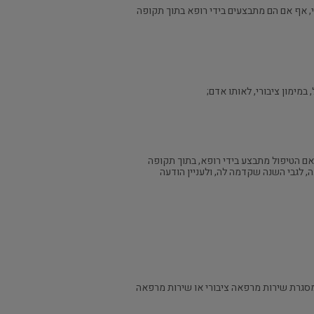
י, אף אם הם מתבצעים בידי רופא בתוך תקופה
מימון ציבורי, לאותו אדם;
40,0 נפש ופרסם הודעה על כך ברשומות, אף אם הטיפול מתבצע בידי רופא, בתוך תקופה
 במימון ציבורי, לאותו אדם; המנהל יעדכן את ההודעה האמורה עד 1 בינואר בכל שנה, לגבי השנה שקדמה לה, ולעניין הודעה
גבי כל רופא שטיפל או ייעץ במסגרת שירות מרפאה ציבורי או שירות מרפאה