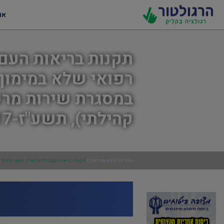
או
תקנות בריאות העם 
רפואי שלא במימון 
במסגרת שירות מרפ
קהילתי), תשע"ז-2017
/
/
עמוד הבית
דע את החוק
תקנות בריאות העם (כללים לעניין המשך טיפול ר