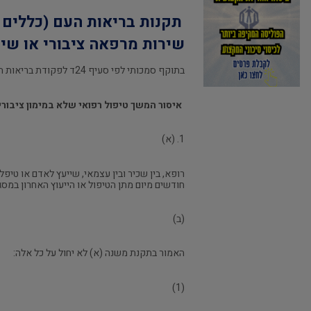
תקנות בריאות העם (כללים 
שירות מרפאה ציבורי או שירו
בתוקף סמכותי לפי סעיף 24ד לפקודת בריאות העם, 1940, בהסכמת שר האוצר ובאישור ועדת העבודה הרווחה והבריאות של הכנסת, אני מתקין תקנות אלה:
איסור המשך טיפול רפואי שלא במימון ציבורי
1. (א)
רופא, בין שכיר ובין עצמאי, שייעץ לאדם או טיפ
חודשים מיום מתן הטיפול או הייעוץ האחרון במס
(ב)
האמור בתקנת משנה (א) לא יחול על כל אלה:
(1)