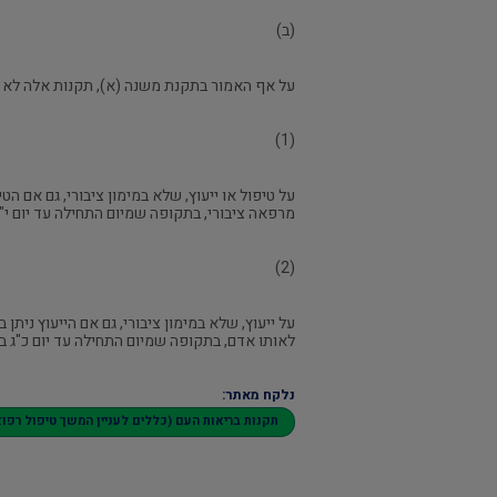
(ב)
על אף האמור בתקנת משנה (א), תקנות אלה לא י
(1)
על טיפול או ייעוץ, שלא במימון ציבורי, גם אם 
מרפאה ציבורי, בתקופה שמיום התחילה עד יום י"ג בטבת התשע
(2)
על ייעוץ, שלא במימון ציבורי, גם אם הייעוץ ני
לאותו אדם, בתקופה שמיום התחילה עד יום כ"ג בטבת התשע"ט 
נלקח מאתר:
תקנות בריאות העם (כללים לעניין המשך טיפול רפואי