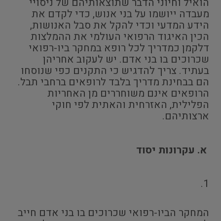
הואיל וחיוני הדבר שתוצאותיהם של ניסויי
מעבדה ייושמו על בני אנוש, כדי לקדם את
הידע המדעי וכדי להקל את סבל האנושות,
הכין האיגוד הרפואי העולמי את ההמלצות
דלקמן כמדריך לכל רופא במחקר ביו-רפואי
שכרוכים בו בני אדם. יש לעקוב אחריהן
בעתיד. צריך להדגיש כי התקנים כפי שנוסחו
הם בבחינת מדריך בלבד לרופאים ברחבי תבל.
הרופאים אינם משוחררים מן האחריות
הפלילית, האזרחית והאתית לפי חוקי
ארצותיהם.
א. עקרונות יסוד
1.
המחקר הביו-רפואי שכרוכים בו בני אדם חייב