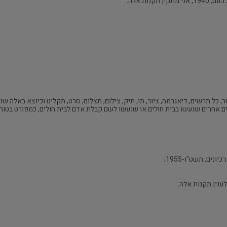
חר, כל תרשים, דיאגרמה, ציור, תו, תיק, צילום, תצלום, סרט, תקליט וכיוצא באלה ש
ים אחרים שנעשו בבית חולים או שנעשו לשם קבלת אדם לבית חולים, כמפורט בטור
ים, תשט"ו-1955;
ענין תקנות אלה.