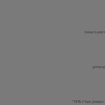
רסומן ברשומות.
ם תחילתן.
ות), תשל"ז-1976".