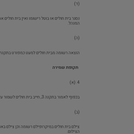
(ד)
נסגר בית חולים או בוטל רישומו ואין בית חולים
המנהל.
(ה)
הוצאה רשומה מבית חולים למעט כמפורט בתקנת מ
תקופת שמירה
4. (א)
בכפוף לאמור בתקנה 3, חייב בית חולים לשמור על רשומות שבהחזקתו בתקופות הנקובות לצידן בטור ב' של התוספת.
(ב)
צילם בית חולים במיקרופילם רשומה וכן צילם ב
הצילום.