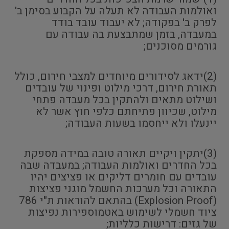
ואולמות העבודה לא תעלה על הקבוע בסימן ב'
לפרק ב' בפקודה; לא יעבוד עובד בודד
במעבדה, בזמן שמתבצעת בה עבודה עם
גורמים מסוכנים;
(2)ידאג לסידורים מיוחדים למצבי חירום, כולל
תאורת חירום, דרכי מילוט ופינוי של עובדים
ושילוט מתאים ולהתקין בכל מעבדה פתחי
מילוט, שכיוון פתיחתם כלפי חוץ אשר לא
יינעלו ולא ייחסמו בשעות העבודה;
(3)יתקין ויקיים תאורה טובה במידה מספקת
בכל החדרים ואולמות העבודה; במעבדה שבה
עובדים עם חומרים דליקים או פציצים יהיו
התאורה וכל מערכות החשמל מוגני פציצות
(Explosion Proof) בהתאם להוראות ת"י 786
ציוד חשמלי לשימוש באטמוספירות נפיצות
של גזים: דרישות כלליות;