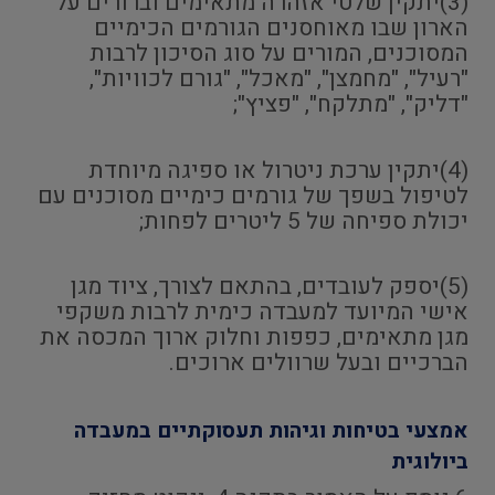
(3)יתקין שלטי אזהרה מתאימים וברורים על
הארון שבו מאוחסנים הגורמים הכימיים
המסוכנים, המורים על סוג הסיכון לרבות
"רעיל", "מחמצן", "מאכל", "גורם לכוויות",
"דליק", "מתלקח", "פציץ";
(4)יתקין ערכת ניטרול או ספיגה מיוחדת
לטיפול בשפך של גורמים כימיים מסוכנים עם
יכולת ספיחה של 5 ליטרים לפחות;
(5)יספק לעובדים, בהתאם לצורך, ציוד מגן
אישי המיועד למעבדה כימית לרבות משקפי
מגן מתאימים, כפפות וחלוק ארוך המכסה את
הברכיים ובעל שרוולים ארוכים.
אמצעי בטיחות וגיהות תעסוקתיים במעבדה
ביולוגית