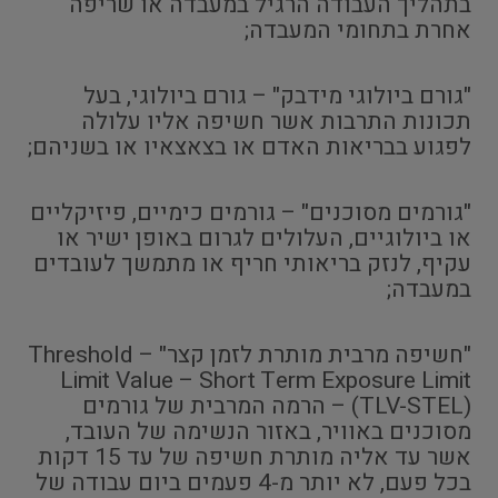
בתהליך העבודה הרגיל במעבדה או שריפה
אחרת בתחומי המעבדה;
"גורם ביולוגי מידבק" – גורם ביולוגי, בעל
תכונות התרבות אשר חשיפה אליו עלולה
לפגוע בבריאות האדם או בצאצאיו או בשניהם;
"גורמים מסוכנים" – גורמים כימיים, פיזיקליים
או ביולוגיים, העלולים לגרום באופן ישיר או
עקיף, לנזק בריאותי חריף או מתמשך לעובדים
במעבדה;
"חשיפה מרבית מותרת לזמן קצר" – Threshold
Limit Value – Short Term Exposure Limit
(TLV-STEL) – הרמה המרבית של גורמים
מסוכנים באוויר, באזור הנשימה של העובד,
אשר עד אליה מותרת חשיפה של עד 15 דקות
בכל פעם, לא יותר מ-4 פעמים ביום עבודה של