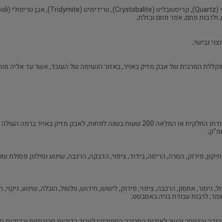
ני גבישי;
"עובד חשוף לאבק מזיק" – אדם החשוף עקב עבודתו החלקית או המלאה 200 שעות בשנה לפחות
קון, פירוק, הסרה, הריסה, בידוד, ציפוי, הדבקה, הרכבה, שינוע וסילוק פסולת ש
, ניסור, אחסון, הרכבה, ציפוי, פירוק, ליטוש, חידוש, טלטול, הובלה, שינוע, ניקוי
ומר, לרבות עבודת בניה באסבסט;
דה והרווחה והשר לאיכות הסביבה הסמיכוהו לערוך בדיקות סביבתיות ובדיקות 