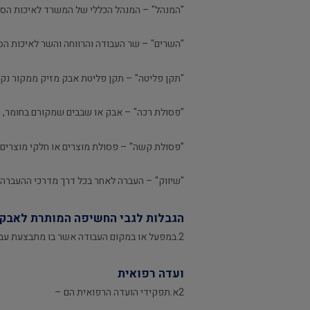
"המנהל" – המנהל הכללי של המשרד לאיכות הסביב
"השרים" – שר העבודה והרווחה והשר לאיכות הס
"תקן פליטה" – תקן פליטת אבק מזיק ממקור נק
"פסולת רכה" – אבק או שבבים שמקורם בחומר, הנ
"פסולת קשה" – פסולת מוצרים או חלקי מוצרים 
"שיווק" – העברה לאחר בכל דרך מדרכי ההעברה.
הגבלות לגבי החשיפה המותרת לאבק 
2.במפעל או במקום העבודה אשר בו מתבצעת עבודה בחומר תהיה החשיפה המשוקללת המרבית המותרת כמפורט בתוספת הראשונה.
ועדה רפואית
2א.תפקידי הועדה הרפואית הם –