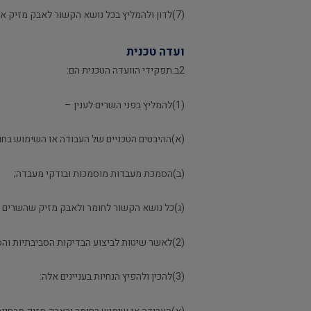
(7)לדון ולהמליץ בכל נושא הקשור לאבק מזיק אשר יוטל עליה על ידי השר לאיכות הסביבה או שר העבודה והרווחה.
ועדה טכנית
2ב.תפקידי הוועדה הטכנית הם:
(1)להמליץ בפני השרים לענין –
(א)ההיבטים הטכניים של העבודה או השימוש בחו
(ב)הסמכת מעבדות מוסמכות ובודקי מעבדה;
(ג)כל נושא הקשור לחומר ולאבק מזיק שהשרים או
(2)לאשר שיטות לביצוע הבדיקות הסביבתיות והסביבתיות-תעסוקתיות במקום העבודה הנדרשות בתקנות אלה;
(3)להכין ולהפיץ הנחיות בעניינים אלה: