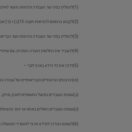
(1)להמליץ בפני שר העבודה והרווחה והשר לאיכות הסביבה לגבי ההיבטים הגיהותיים והבריאותיים של עבודה ושימוש באבק מזיק ובחומר לעובד ולסביבה;
(2)לקבוע בהתאם להוראות תקנה 15(ב) ו-(ד) אבחנה רנטגנית סופית ואבחנה רפואית סופית לגבי המחלות הנקובות בתקנה 20(א);
(3)להמליץ בפני שר העבודה והרווחה ושר הבריאות על מינוי רופאים מורשים וקוראים מוסמכים;
(4)להעביר את החלטות הועדה הטכנית, עם שינויים או בלעדיהם, לשר העבודה והרווחה ולשר לאיכות הסביבה;
(5)לרכז את כל הידע בארץ לגבי –
(א)ההיבטים הגיהותיים והבריאותיים של עבודה ו
(ב)שמות העובדים בפועל החשופים לאבק מזיק, 
(ג)שמות העובדים החולים באחת או יותר מהמחלות הנזכרות בסעיף 20(א) והאבחנות שנקבעו לגביהן, ובמידת האפ
(6)לשמש כמרכז למידע ארצי למשרדי ממשלה ולמוסדות ציבור בענין העבודה או השימוש בחומר ובאבק מזיק, מבחינות גיהותיות ובריאותיות;