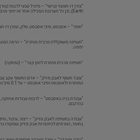
Earth), וכן כל תערובת המכילה אחד או יותר מהם, ולרבות פחם, אפר פחם ובזלת;
"חומר" – אסבסט, סיבי אסבסט, טלק, וצורן דו-חמצ
יממה;
"חשיפה מרבית מותרת לזמן קצר" – (נמחקה)
המותרת ולאסבסט וסיבי אסבסט – על 0.1 סיב/סמ"ק;
"עבודת בניה באסבסט" – לרבות עבודות אחזקה, תי
בהרכבם;
"עבודה בחשיפה לאבק מזיק" – ייצור, עיבוד, טיפול
בחומר, הגורמים להיווצרות אבק מזיק שמקורו בח
"בודק מעבדה" – עובד מעבדה מוסמכת ששר העבו