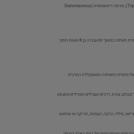
"צורן דו-חמצני גבישי" – מינרל טבעי לרבות קוורץ (Quartz), קריסטובליט (Crystobalite), טרידימיט (Tridymite), אבן טריפולי (Tripoli), אדמה דיאטומאית (Diatomaceous
"חשיפה משוקללת מרבית מותרת" – הרמה המשוקללת המרבית של אבק מזיק באויר, באזור הנשימה של העובד, אשר עד אליה מותרת חשיפה במשך יום עבודה בן 8 שעות מתוך
, לאבק מזיק באויר ברמה העולה על מחצית החשיפה המשוקללת המרבית
ל מבנים, צנרת, דרכים ושבילים המכילים אסבסט
, חריטה, מילוי, הרקה, העמסה, פריקה או שימוש
סביבתיות תעסוקתיות של רמת האבק המזיק