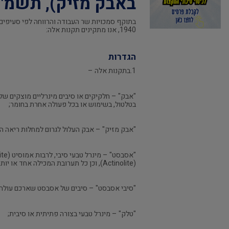
באבק מזיק), תשמ"ד-84
1940, אנו מתקינים תקנות אלה:
הגדרות
1.בתקנות אלה –
"אבק" – חלקיקים או סיבים מינרליים מוצקים של
בטלטול, בשימוש או בכל פעולה אחרת בחומר;
"אבק מזיק" – אבק העלול לגרום למחלות ריאה היד
(Actinolite), וכן כל תערובת המכילה אחד או יותר מהם, לרבות אסבסט-צמנט;
"סיבי אסבסט" – סיבים של אסבסט שארכם עולה על 5 מיקרון וקטרם קטן מ-3 מיקרון, והיחס בין ארכם לקטרם ג
"טלק" – מינרל טבעי בצורה פתיתית או סיבית;