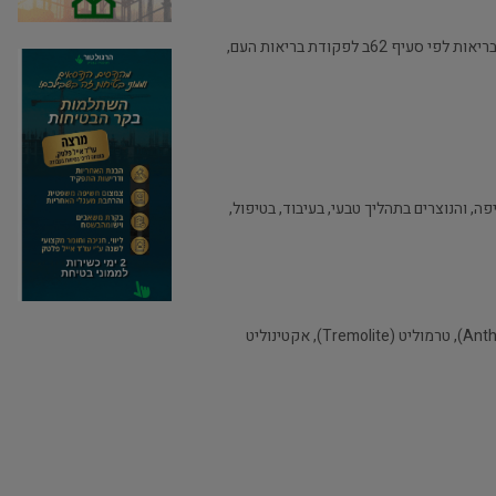
בתוקף סמכויות שר העבודה והרווחה לפי סעיפים 173 ו-210 לפקודת הבטיחות בעבודה [נוסח חדש], התש"ל-1970, וסמכויות שר הבריאות לפי סעיף 62ב לפקודת בריאות העם,
 והנוצרים בתהליך טבעי, בעיבוד, בטיפול,
"אסבסט" – מינרל טבעי סיבי, לרבות אמוסיט (Amosite), קריזוטיל (Chrysotile), קרוסידוליט (Crocidolite), אנתופיליט (Anthophylite), טרמוליט (Tremolite), אקטינוליט