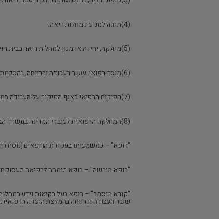
(3)קופת חולים, כמשמעותה בחוק ביטוח בריאות ממלכתי, התשנ"ד-1994;
(4)תחנה למניעת מחלות ריאה;
(5)מחלקה, יחידה או מכון למחלות ריאה בבית חולים מוכר בארץ;
(6)מוסד רפואי, ששר העבודה והרווחה, בהסכמת שר הבריאות הסמיכו לענין תקנות אלה;
(7)הפיקוח הרפואי באגף הפיקוח על העבודה במשרד העבודה והרווחה;
(8)המחלקה הרפואית לעובדי המדינה במשרד הבריאות;
"רופא" – כמשמעותו בפקודת הרופאים [נוסח חדש], 
"רופא מורשה" – רופא מומחה לרפואה תעסוקתית,
"קורא מוסמך" – רופא בעל בקיאות וידע במחלות 
ששר העבודה והרווחה בהמלצת הועדה הרפואית ו