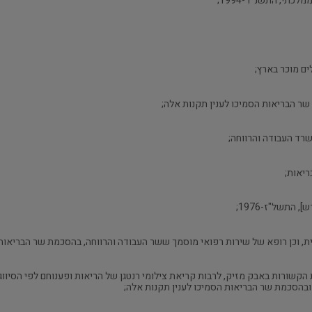
התשל"ז-1976;
 וכן רופא של שירות רפואי מוסמך ששר העבודה והרווחה, בהסכמת שר הבריאות,
הקשורות באבק מזיק, לרבות קריאת צילומי רנטגן של הריאות ופענוחם לפי הסיווג 
בהסכמת שר הבריאות הסמיכו לענין תקנות אלה;