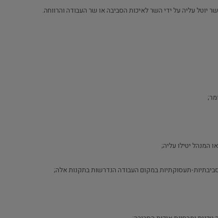
מר;
 המנהל יטילו עליה;