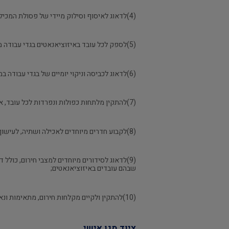
(4)לדאוג לאיסוף וסילוק מיידי של פסולת המכילה איזוציאנאטים, מתחנת העבודה באופן שלא תגרום למטרד או נזק לבריאות העובד;
(5)לספק לכל עובד באיזוציאנאטים בגדי עבודה מתאימים, כולל נעליים וגרביים המיועדים אך ורק לעבודה;
(6)לדאוג לכביסה וניקוי יומיים של בגדי עבודה במרוכז במפעל או במקום אחר שהובא לידיעתו של מפקח עבודה אזורי;
(7)להתקין מלתחות כפולות ונפרדות לכל עובד, אחת לבגדי עבודה ואחת לבגדים נקיים, וכן מקלחות עם מים חמים, סבון ומגבות אישיות במספר נאות;
(8)לקבוע חדרים מיוחדים לאכילה ושתיה, לעישון ולמנוחת העובדים;
(9)לדאוג לסידורים מיוחדים למצבי חירום, כולל 
שבהם עובדים באיזוציאנאטים;
(10)להתקין ולקיים מקלחות חירום, מתאימות ונאותות, לשטיפת הגוף והעיניים במים זורמים, חופשיות תמיד לשימוש, ובמספר מספיק ביחס למספר העובדים באיזוציאנאטים.
ציוד מגן אישי