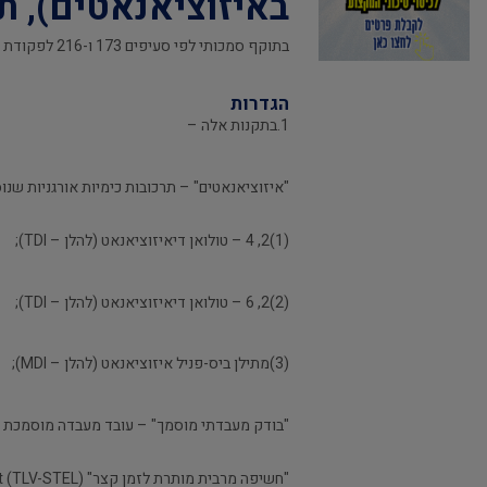
באיזוציאנאטים), תשנ"
בתוקף סמכותי לפי סעיפים 173 ו-216 לפקודת הבטיחות בעבודה [נוסח חדש], התש"ל-1970, אני מתקינה תקנות אלה:
הגדרות
1.בתקנות אלה –
"איזוציאנאטים" – תרכובות כימיות אורגניות שנוסחתן הכימית הכללית היא O (R
(1)2, 4 – טולואן דיאיזוציאנאט (להלן – TDI);
(2)2, 6 – טולואן דיאיזוציאנאט (להלן – TDI);
(3)מתילן ביס-פניל איזוציאנאט (להלן – MDI);
"בודק מעבדתי מוסמך" – עובד מעבדה מוסמכת שה