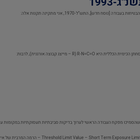
ג-1993
R-N=C= – מייצג קבוצה אורגנית), לרבות:
סמיכו מפקח העבודה הראשי לערוך בדיקות סביבתיות תעסוקתיות במקומות עבודה
"חשיפה מרבית מותרת לזמן קצר" Exposure Limit (TLV-STEL