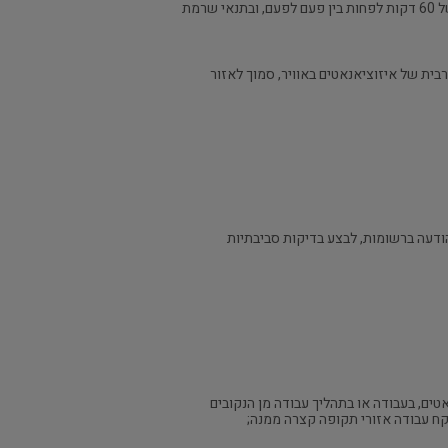
העובד, אשר עד אליה מותרת חשיפה של עד 15 דקות בכל פעם, לא יותר מ-4 פעמים ביום עבודה של 8 שעות מתוך יממה ובמרווח של 60 דקות לפחות בין פעם לפעם, ובתנאי שרמת
Threshold Limit Value – Time Wei) – הרמה המשוקללת המרבית של איזוציאנאטים באוויר, סמוך לאזור
דעה ברשומות, לבצע בדיקות סביבתיות
טים, בעבודה או בתהליך עבודה מן הנקובים