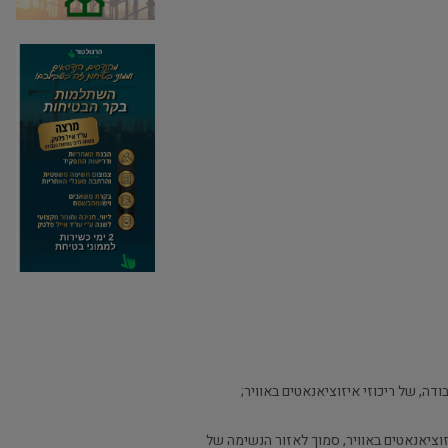
, של ריכוזי איזוציאנאטים באוויר;
Threshold Limit Value – Short Term ) – הרמה המרבית של איזוציאנאטים באוויר, סמוך לאזור הנשימה של