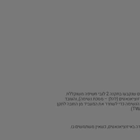
(ד)במצבים מיוחדים אשר בהם עלול העובד באיזוציאנאטים להיות חשוף לריכוזים חורגים של איזוציאנאטים באוויר, הגבוהים מהערכים שנקבעו בתקנה 2 לגבי חשיפה משוקללת
צויידת במסנן מתאים לאיזוציאנאטים (להלן – מסכת נשימה), והעובד
 הנשימה כדי לשחרר את המעביד מן החובה לתקן
ודה באיזוציאנאטים, כשאין משתמשים בו.