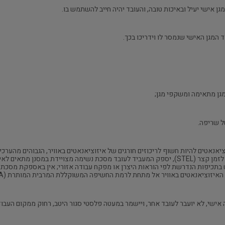
 המגן האישי שנמסר לו וידריכו בכך.
מרבית מותר (TWA) ולגבי חשיפה מרבית מותרת לזמן קצר (STEL), יספק המעביד לעובד מסכת נשימה מ
 בתכיפות הנדרשת לפי הוראות היצרן או מפקח עבודה אזורי; אין באספקת מסכת
איזוציאנאטים באוויר אל מתחת לרמת החשיפה המשוקללת המרבית המותרת (TWA).
היה אישי, לא יועבר לעובד אחר, ויישמר במעטה פלסטי סגור היטב, רחוק ממקום העב