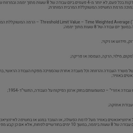
"חשיפה משוקללת מרבית מותרת" – ghted Average (TLV-TWA
ודה של 8 שעות מתוך יממה;
וק, חידוש או ניקוי;
מקום, מילוי, הרקה, העמסה או פריקה;
ל משרד העבודה והרווחה וכל מעבדה אחרת שהסמיכה מפקח העבודה הראשי, בהו
טים באוויר;
דה אזורי" – כמשמעותם בחוק ארגון הפיקוח על העבודה, התשי"ד-1954;
ו עבודת אחזקה;
 איזוציאנאטים באוויר מעל לרמת הפעולה, או העובד במגע או בחשיפה לאיזוציאנא
עבודה אזורי תקופה קצרה ממנה;