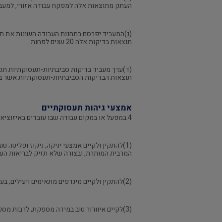
העתק מתוצאות אלה למפקח עבודה אזורי, למעבדה
(ג)המעביד יפרסם בתחנות העבודה השונות את תו
תוצאות בדיקות אלה 20 שנים לפחות.
(ד)ערך מעביד בדיקות סביבתיות-תעסוקתיות ת
תוצאות הבדיקות הסביבתיות-תעסוקתיות אשר ביצעה א
אמצעי גיהות תעסוקתיים
4.במפעל או במקום עבודה שבו עובדים באיזוציאנאטים על המעביד לנקוט אמצעי גיהות אלה:
(1)להתקין ולקיים אמצעי יניקה, ניקוז ופליטה
המרבית המותרת, ובצורה שלא תזיק לבריאות העוב
(2)להתקין ולקיים מינדפים מתאימים ויעילים, בעלי כוח יניקה מספיק, בזמן העבודה, בשקילה או בבדיקה של נוזלים המכילים איזוציאנאטים, לרבות במעבדות;
(3)לקיים איוורור טוב במידה מספקת, לרבות מספר החלפות אוויר צח בשעה בכמות מספקת, בכל חדרי ואולמות העבודה שבהם עובדים באיזוציאנאטים;