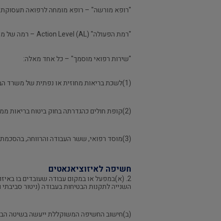
"רופא מורשה" – רופא מומחה לרפואה תעסוקתית 
"רמת הפעולה" Action Level (AL) – רמה של מחצית החשיפה המשוקללת המרבית המותרת;
"שירות רפואי מוסמך" – כל אחד מאלה:
(1)לשכת בריאות מחוזית או נפתית של משרד הבריאות;
(2)קופת חולים כהגדרתה בחוק ביטוח בריאות ממלכתי, התשנ"ד-1994;
(3)מוסד רפואי, ששר העבודה והרווחה, בהסכמת שר הבריאות, הסמיכו לענין תקנות אלה.
חשיפה לאיזוציאנאטים
2. (א)במפעל או במקום עבודה שעובדים בו בא
השנייה לתקנות הבטיחות בעבודה (ניטור סביבתי וניט
(ב)חישוב החשיפה המשוקללת ייעשה בשיטה הבא