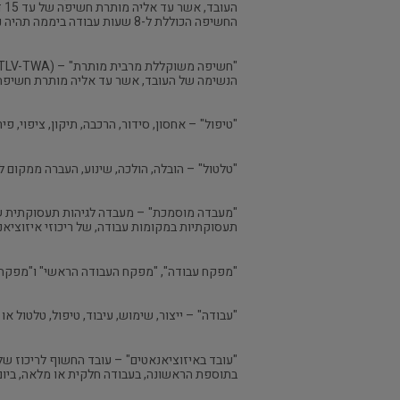
החשיפה הכוללת ל-8 שעות עבודה ביממה תהיה נמוכה מרמת החשיפה המשוקללת המרבית המותרת;
הנשימה של העובד, אשר עד אליה מותרת חשיפה במשך יום עב
"טיפול" – אחסון, סידור, הרכבה, תיקון, ציפוי, פיר
"טלטול" – הובלה, הולכה, שינוע, העברה ממקום ל
"מעבדה מוסמכת" – מעבדה לגיהות תעסוקתית ש
תעסוקתיות במקומות עבודה, של ריכוזי איזוציאנא
"מפקח עבודה", "מפקח העבודה הראשי" ו"מפקח עבו
"עבודה" – ייצור, שימוש, עיבוד, טיפול, טלטול א
"עובד באיזוציאנאטים" – עובד החשוף לריכוז של
בתוספת הראשונה, בעבודה חלקית או מלאה, ביום עבודה של 8 שעות ביממה, במשך 10 ימים בחודשיים לפחות, אלא אם כן קבע מפקח 