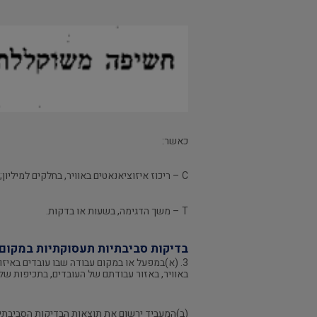
כאשר:
C – ריכוז איזוציאנאטים באוויר, בחלקים למיליון;
T – משך הדגימה, בשעות או בדקות.
בדיקות סביבתיות תעסוקתיות במקום
3. (א)במפעל או במקום עבודה שבו עובדים באיז
באוויר, באזור עבודתם של העובדים, בתכיפות של אחת ל-6 חודשים לפחות, אלא אם כן הורה מפקח עבודה אזורי
(ב)המעביד ירשום את תוצאות הבדיקות הסביבתיות