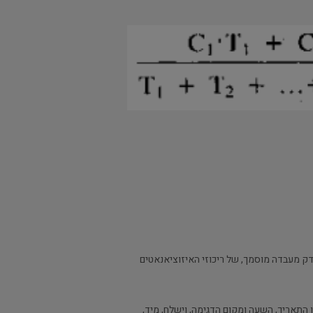
ודק מעבדה מוסמך, של ריכוזי האיזוציאנאטים
 התאריך, השעה ומקום הדגימה, וישלח, מיד,