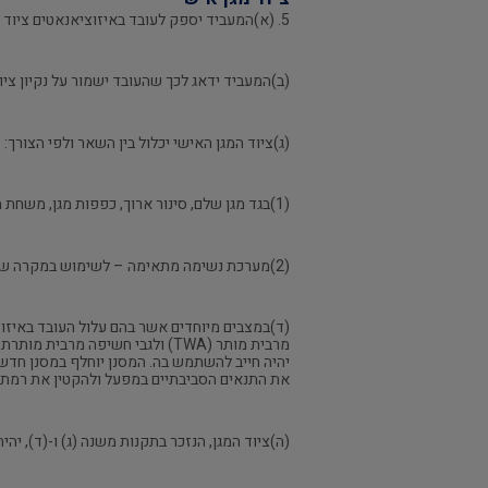
5. (א)המעביד יספק לעובד באיזוציאנאטים ציוד מגן אישי יעיל ובאיכות טובה, והעובד יהיה חייב להשתמש בו.
(ב)המעביד ידאג לכך שהעובד ישמור על נקיון ציוד
(ג)ציוד המגן האישי יכלול בין השאר ולפי הצורך:
(1)בגד מגן שלם, סינור ארוך, כפפות מגן, משחת מגן מתאימה ומשקפי מגן;
(2)מערכת נשימה מתאימה – לשימוש במקרה של שריפה.
יהיה חייב להשתמש בה. המסנן יוחלף במסנן חדש
את התנאים הסביבתיים במפעל ולהקטין את רמת ה
(ה)ציוד המגן, הנזכר בתקנות משנה (ג) ו-(ד), י