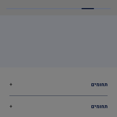
כתיבה/עדכון תיק מפעל , הקמה,
הכנה ותרגול צוותי חירום מפעליים ,
תכנון מערכי בטיחות אש , יועץ
בטיחות אש , ממונה בטיחות אש
תחומים
+
תחומים
+