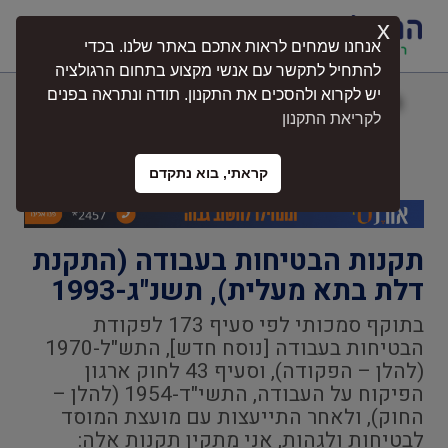
x
התחברות
אנחנו שמחים לראות אתכם באתר שלנו. בכדי
להתחיל לתקשר עם אנשי מקצוע בתחום הרגולציה
יש לקרוא ולהסכים את התקנון. תודה ונתראה בפנים
תקנות הבטיחות בעבודה (התקנת דלת
לקריאת התקנון
בתא מעלית), תשנ"ג-1993
קראתי, בוא נתקדם
תקנות הבטיחות בעבודה (התקנת
דלת בתא מעלית), תשנ"ג-1993
בתוקף סמכותי לפי סעיף 173 לפקודת
הבטיחות בעבודה [נוסח חדש], התש"ל-1970
(להלן – הפקודה), וסעיף 43 לחוק ארגון
הפיקוח על העבודה, התשי"ד-1954 (להלן –
החוק), ולאחר התייעצות עם מועצת המוסד
לבטיחות ולגהות, אני מתקין תקנות אלה: