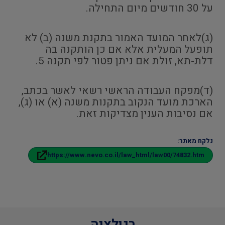
על 30 חודשים מיום התחילה.
(ג)לאחר המועד האמור בתקנת משנה (ב) לא
תופעל המעלית אלא אם כן הותקנה בה
דלת-תא, זולת אם ניתן פטור לפי תקנה 5.
(ד)מפקח העבודה הראשי רשאי לאשר בכתב,
הארכת מועד הנקוב בתקנות משנה (א) או (ג),
אם נסיבות הענין מצדיקות זאת.
נלקח מאתר:
https://www.nevo.co.il/law_html/law00/74832.htm
רגולציה