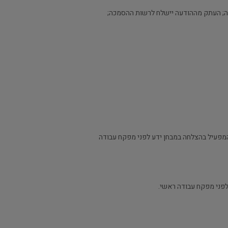
בה; העתק מההודעה יישלח לרשות ההסמכה;
ת המפעיל בהצלחה במבחן ידע לפני מפקח עבודה