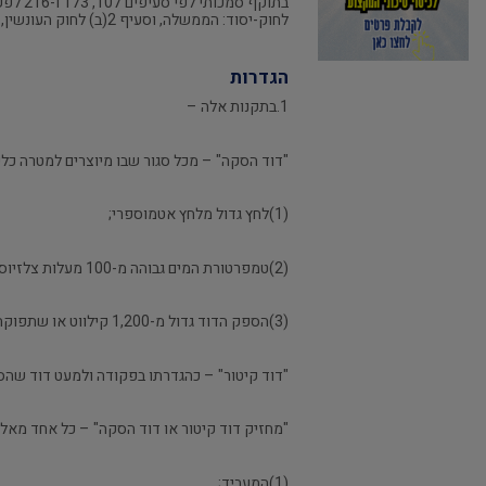
לחוק-יסוד: הממשלה, וסעיף 2(ב) לחוק העונשין, התשל"ז-1977, אני מתקין תקנות אלה:
הגדרות
1.בתקנות אלה –
"דוד הסקה" – מכל סגור שבו מיוצרים למטרה כלש
(1)לחץ גדול מלחץ אטמוספרי;
(2)טמפרטורת המים גבוהה מ-100 מעלות צלזיוס ונמוכה מטמפרטורות רתיחת המים בלחץ עבודה;
(3)הספק הדוד גדול מ-1,200 קילווט או שתפוקתו גדולה מ-1,000,000 קילו קלוריות לשעה;
"דוד קיטור" – כהגדרתו בפקודה ולמעט דוד שהספקו קטן מ-500 קילווט או ששטח הסקתו קטן
"מחזיק דוד קיטור או דוד הסקה" – כל אחד מאלה
(1)המעביד;