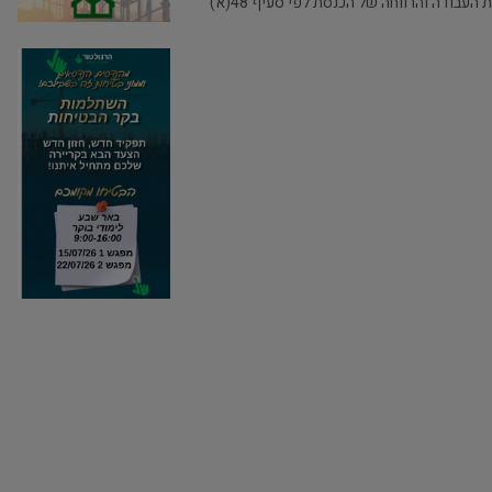
בתוקף סמכותי לפי סעיפים 107, 173 ו-216 לפקודת הבטיחות בעבודה [נוסח חדש], התש"ל-1970 (להלן – הפקודה), ובאישור ועדת העבודה והרווחה של הכנסת לפי סעיף 48(א)