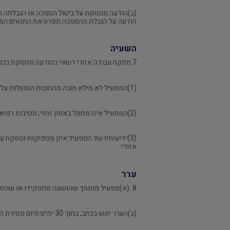
(ב)הודעה מנומקת על ביטול הסמכה או הגבלתה ת
הודעה על הגבלת ההסמכה תפרט את התנאים המג
השעיה
7.מפקח עבודה אזורי רשאי בהודעה מנומקת בכתב, להשעות, לתקופה שלא תעלה על שנה, מפעיל מוסמך בכל אחד ממקרים אלה:
(1)המפעיל לא מילא חובה מהחובות המוטלות עליו לפי תקנות אלה;
(2)המפעיל אינו מסוגל באופן זמני, מסיבות רפואיות, שקבע רופא תעסוקתי, להמשיך ולמלא את תפקידו;
(3)ידיעותיו של המפעיל אינן מספיקות ומפקח ע
אזורי.
ערר
8. (א)מפעיל מוסמך שהושעה מתפקידו או שהסמכתו בוטלה או הוגבלה רשאי לערור על ההשעיה או על ביטול ההסמכה או הגבלתה לפני מפקח עבודה ראשי.
(ב)הערר יוגש בכתב, בתוך 30 ימים מיום מסירת ההודעה האמורה בתקנה 6 או 7.