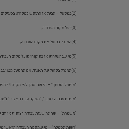
(2)במפעל – הבעל או התופש כמפורט בסעיפים 219 עד 221 לפקודה;
(3)בעל מקום העבודה;
(4)המנהל בפועל את מקום העבודה;
(5)מי שבהשגחתו או בפיקוחו פועל מקום העבודה;
(6)המנהל בפועל של תאגיד, אם המפעל מצוי בבעלות תאגיד;
"מפעיל מוסמך" – מי שהוסמך לפי תקנה 4 להפעיל דוד קיטור ודוד הסקה;
"מפקח עבודה ראשי", "מפקח עבודה אזורי" ו"מפקח
"משמרת" – שמונה שעות עבודה רצופות או יום ע
"רשות הסמכה" – מי שמפקח העבודה הראשי מינ