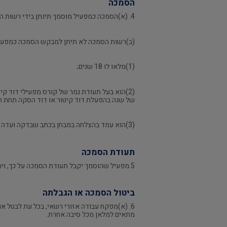
הסמכה
4. (א)הסמכה כמפעיל מוסמך תינתן בידי רשות הסמכה.
(ב)רשות הסמכה לא תיתן למבקש הסמכה כמפעיל
(1)מלאו לו 18 שנים;
(2)הוא בעל תעודת גמר של קורס מפעילי דוד ק
של שנה בהפעלת דוד קיטור או דוד הסקה תחת 
(3)הוא עמד בהצלחה במבחן בכתב שבדקה ועדה שמינה לצורך כך מפקח העבודה הראשי.
תעודת הסמכה
5.מפעיל שהוסמך יקבל תעודת הסמכה על כך, ויהיה חייב להציגה על פי דרישת מפקח עבודה.
ביטול הסמכה או הגבלתה
6. (א)מפקח עבודה אזורי רשאי, בכל עת לבטל א
מתאים למלאן מכל סיבה אחרת.