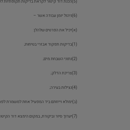
(5)הכנת דוד קיטור לקראת בדיקות תקופתיות לפי הפקודה;
(6)ניהול יומן עבודה אשר –
(א)יכיל את הפרטים שלהלן:
(1)בדיקות תפקוד אבזרי בטיחות;
(2)נתוני השבחת מים;
(3)צריכת הדלק;
(4)נצילות בעירה;
(ב)ימולא וייחתם ביד המפעיל אחת למשמרת לפחות
(7)יערוך סיור וביקורת, במקום הימצא דוד הקיטור או דוד ההסקה, בהתאם לצורך ולא פחות מפעמיים במשמרת בהפרש של ארבע שעות לפחות.