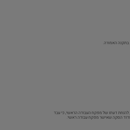
לה (להלן – יום התחילה) מלאו לו 20 שנים, יהיה זכאי לקבל תעודת הסמכה לפי תקנה 5 אם הוכיח, להנחת דעתו של מפקח העבודה הראשי, כי עבד