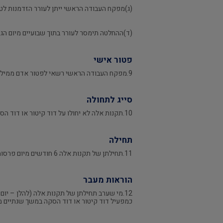
(ג)מפקח העבודה הראשי ייתן לעורר הזדמנות לטע
(ד)ההחלטה תימסר לעורר בתוך שבועיים מיום הגש
פטור אישי
9.מפקח העבודה הראשי רשאי לפטור אדם ממילוי הוראות תקנה 4(ב)(2) אם שוכנע כי ההכשרה שקיבל שוות ערך להכשרה הנזכרת בתקנה האמורה.
סייג לתחולה
10.תקנות אלה לא יחולו על דוד קיטור או דוד הסקה המותקן על כלי שיט ישראלי כהגדרתו בחוק הספנות (כלי שיט), התש"ך-1960.
תחילה
11.תחילתן של תקנות אלה 6 חודשים מיום פרסומן.
הוראות מעבר
כמפעיל דוד קיטור או דוד הסקה במשך שנתיים מתוך 5 השנים שקדמו ליום התחילה והוא בעל תעודת גמר קורס מפעילי דוד קיטור ודוד הסקה שאישר מפק