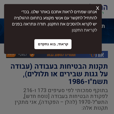
x
התחברות
אנחנו שמחים לראות אתכם באתר שלנו. בכדי
להתחיל לתקשר עם אנשי מקצוע בתחום הרגולציה
יש לקרוא ולהסכים את התקנון. תודה ונתראה בפנים
תקנות הבטיחות בעבודה (עבודה על גגות
לקריאת התקנון
שבירים או תלולים), תשמ"ו-1986
קראתי, בוא נתקדם
תקנות הבטיחות בעבודה (עבודה
על גגות שבירים או תלולים),
תשמ"ו-1986
בתוקף סמכותי לפי סעיפים 173 ו-216
לפקודת הבטיחות בעבודה [נוסח חדש],
התש"ל-1970 (להלן – הפקודה), אני מתקין
תקנות אלה: