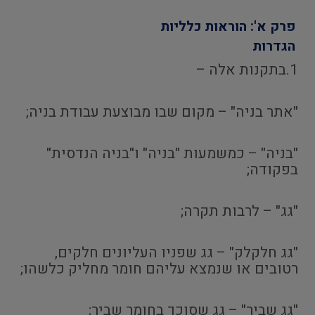
פרק א': הוראות כלליות
הגדרות
1.בתקנות אלה –
"אתר בניה" – מקום שבו מבוצעת עבודת בניה;
"בניה" – כמשמעות "בניה" ו"בניה הנדסית"
בפקודה;
"גג" – לרבות תקרה;
"גג חלקלק" – גג שפניו העליונים חלקים,
רטובים או שנמצא עליהם חומר מחליק כלשהו;
"גג שביר" – גג שסוכך בחומר שביר;