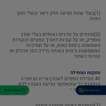
(1)בעלי שטח נסיעה חלק וישר ובעלי חתך
נאות;
(2)מונחים על אדנים נאותים בעלי אורך
מספיק, או על קורות לאורך הפסים והקורות
משמשות ביסוס נאות, או על תמיכות
המשמשות ביסוס באותה מידה כמו אדנים או
קורות כאמור.
התקנת המסילה
40.מסילת הפסים לעגורן-צריח נע תהיה
מותקנת כך שתאפשר נסיעת העגורן ללא
תקלה, ותהיה –
דעו את החוק
חפשו מומחה
(1)מותקנת באופן שתמנע תזוזת