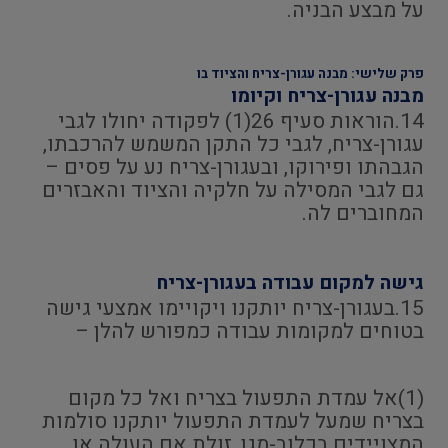
על מבצע הבניה.
פרק שלישי: מבנה עגורן-צריח והציוד בו
מבנה עגורן-צריח וקיומו
14.הוראות סעיף 26(1) לפקודה יחולו לגבי
עגורן-צריח, לגבי כל התקן המשמש להרכבתו,
הגבהתו ופירוקו, ובעגורן-צריח נע על פסים –
גם לגבי המסילה על חלקיה והציוד והאבזרים
המחוברים לה.
גישה למקום עבודה בעגורן-צריח
15.בעגורן-צריח יותקנו ויקויימו אמצעי גישה
בטוחים למקומות עבודה כמפורש להלן –
(1)אל עמדת התפעול בצריח ואל כל מקום
בצריח שמעל לעמדת התפעול יותקנו סולמות
המצויידים בכלוב-מגן, זולת אם העולה או