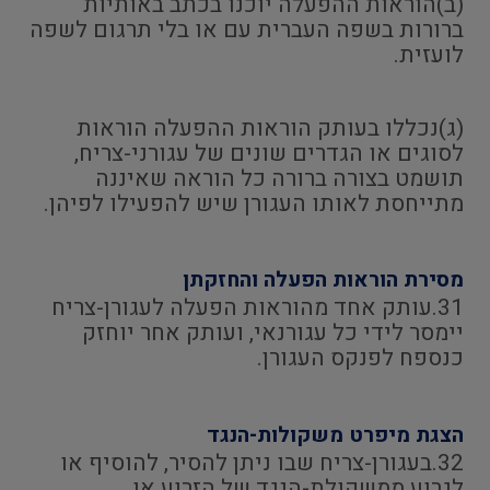
(ב)הוראות ההפעלה יוכנו בכתב באותיות
ברורות בשפה העברית עם או בלי תרגום לשפה
לועזית.
(ג)נכללו בעותק הוראות ההפעלה הוראות
לסוגים או הגדרים שונים של עגורני-צריח,
תושמט בצורה ברורה כל הוראה שאיננה
מתייחסת לאותו העגורן שיש להפעילו לפיהן.
מסירת הוראות הפעלה והחזקתן
31.עותק אחד מהוראות הפעלה לעגורן-צריח
יימסר לידי כל עגורנאי, ועותק אחר יוחזק
כנספח לפנקס העגורן.
הצגת מיפרט משקולות-הנגד
32.בעגורן-צריח שבו ניתן להסיר, להוסיף או
לגרוע ממשקולת-הנגד של הזרוע או