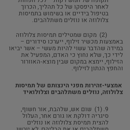
תקופה של חמש דקות – לכל הפחות –
לאחר היפסקו של כל תהליך, הכרוך
בטיפול בידיים או בשימוש בתמיסות
צלולוזה או נוזלים משתלהבים.
(2) מקום שמטילים תמיסות צלולוזה
באמצעות מכשיר זילוף, ייערכו סידורים –
במידה שהדבר עשוי להיות מעשי – אשר יביאו
לידי כך, שלא נחוץ כי האדם, המפעיל את
הזילוף, יימצא במקום שבין מוצא-האוורור
והחפץ הנתון לזילוף.
אמצעי-זהירות מפני הינצותם של תמיסות
צלולוזה, נוזלים משתלהבים וצלולואיד
(1) שום אש, שלהבת, אור חשוף,
סיגריה דולקת או גורם אחר, העלול
להצית תמיסת צלולוזה או נוזלים
משתלהבים או את הבליהם, לא יורשו