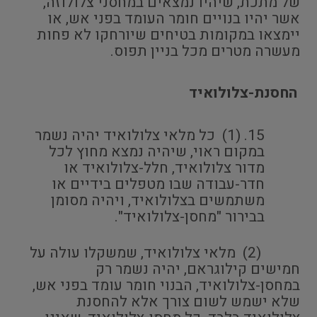
של מתכת, שיהיו נמצאים במחסני צלולוזה,
אשר יהיו בנויים חומר העומד בפני אש, או
יימצאו במקומות בטיחים שיורחקו לא פחות
מעשרה מטרים מכל בניין תפוס.
החסנת-צלולואיד
(1) כל מלאי צלולואיד יהיה נשמר
במקום ראוי, שיהיה נמצא מחוץ לכל
מדור צלולואיד, חלל-צלולואיד או
חדר-עבודה שבו מטפלים בידיים או
משתמשים בצלולואיד, ויהיה מסומן
בבירור "מחסן-צלולואיד".
(2) מלאי צלולואיד, שמשקלו עולה על
חמישים קילוגראם, יהיה נשמר רק
במחסן-צלולואיד, הבנוי חומר עומד בפני אש,
שלא ישמש לשום צורך אלא להחסנת