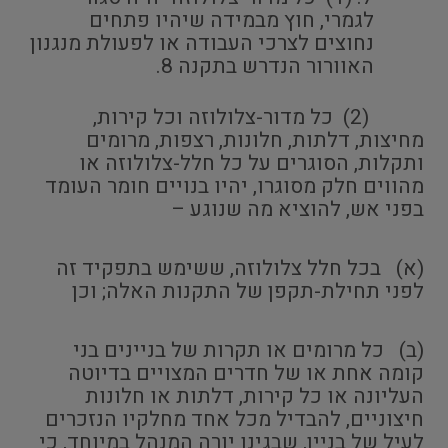
לגמרי, חוץ מבמידה שיהיו פתחים
נחוצים לצרכי העבודה או לפעולת מנגנון
האוורור הנדרש בתקנה 8.
(2) כל מדור-צלולוזה וכל קירות,
מחיצות, דלתות, חלונות, רצפות, מרומים
ותקלות, הסוגרים על כל חלל-צלולוזה או
מהווים חלק מסוגרו, יהיו בנויים חומר העומד
בפני אש, להוציא מה שנוגע –
(א) בכל חלל צלולוזה, ששימש בתפקיד זה
לפני תחילת-תקפן של התקנות האלה; וכן
(ב) כל מרומים או תקרות של בניינים בני
קומה אחת או של חדרים המצויים בדיוטה
העליונה או כל קירות, דלתות או חלונות
חיצוניים, להבדיל מכל אחד מחלקיו הנזכרים
לעיל של בניין, שבגינו יורה המנהל במיוחד, כי