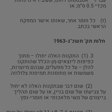
עבריו – אסבסטוס דחוס, שעוביו אינו פחות
מכדי 0.5 ס"מ; או
(ז) כל חומר אחר, שאותו אישר המפקח
הראשי בכתב.
חלות תק' תשכ"ג-1963
(1) התקנות האלה יחולו – מתוך
כפיפות ליוצאים-מן-הכלל שהותקנו
להלן – על כל מפעלים, שבהם מיוצרות,
משמשות או מחוסנות תמיסות צלולוזה.
(2) שום דבר שבתקנות האלה לא יחול
על צביעתו של שום בניין, או על שום תהליך
בייצורם של משי מלאכותי או חומרי-נפץ.