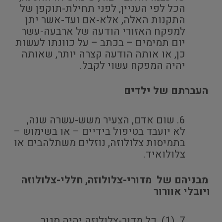
הכל לפי העניין, לפני תחילת-תוקפן של
התקנות האלה, אלא-אם ועד-אשר יתן
למפקח האזורי הודעה של ארבעה-עשר
יום תמימים – בכתב – על כוונתו לעשות
כן, או אותה הודעה קצרה יותר, שאותה
יהיה המפקח עשוי לקבל.
העברתם של ילדים
שום אדם, הצעיר משש-עשרה שנה,
לא יועבד בטיפול בידיים – או בשימוש –
בתמיסות צלולוזה, נוזלים משתלהבים או
צלולואיד.
מבניהם של מדורי-צלולוזה, חללי-צלולוזה
ויובלי אוורור
(1) כל מדור-צלולוזה יהיה סגור