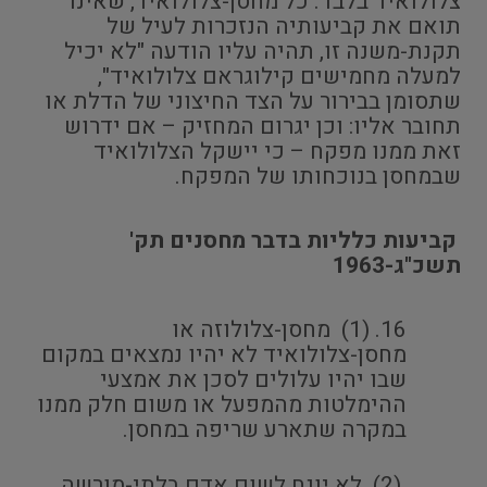
צלולואיד בלבד. כל מחסן-צלולואיד, שאינו
תואם את קביעותיה הנזכרות לעיל של
תקנת-משנה זו, תהיה עליו הודעה "לא יכיל
למעלה מחמישים קילוגראם צלולואיד",
שתסומן בבירור על הצד החיצוני של הדלת או
תחובר אליו: וכן יגרום המחזיק – אם ידרוש
זאת ממנו מפקח – כי יישקל הצלולואיד
שבמחסן בנוכחותו של המפקח.
קביעות כלליות בדבר מחסנים תק'
תשכ"ג-1963
(1) מחסן-צלולוזה או
מחסן-צלולואיד לא יהיו נמצאים במקום
שבו יהיו עלולים לסכן את אמצעי
ההימלטות מהמפעל או משום חלק ממנו
במקרה שתארע שריפה במחסן.
(2) לא יונח לשום אדם בלתי-מורשה