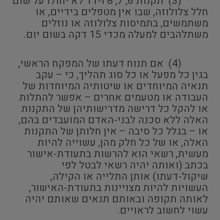
(3) תקנות 6, 7, 8 ו-11 לא יחולו על שום
חלל צלולוזה, שבו אין מטפלים בידיים, או
משתמשים, בתמיסות צלולוזה או נוזלים
משתלהבים למעלה מכדי 15 דקה בשום יום.
(4) אם תנוח דעתו של המפקח הראשי,
בגין כל מפעל או כל סוג תהליך, כי – עקב
תנאיה המיוחדים או שיטותיה המיוחדות של
העבודה או מטעמים אחרים – אפשר להתלות
או להקל כל דרישה מדרישותיהן של התקנות
האלה ללא סכנה לבני-האדם המועבדים בהם,
או – בגלל כל סיבה – אין חלותן של התקנות
האלה, או של כל חלק מהן, עשוייה להיות
מעשית, רשאי הוא להרשות בתעודת-אישור
בכתב (ואותה יהיה רשאי לבטל לפי
שיקול-דעתו) אותן התלייה או הקילה,
העשויות להיות מצויינות בתעודת-האישור,
לאותה תקופה ובאותם תנאים שאותם יהיה
עשוי לחשוב לראויים.