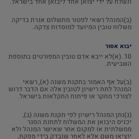
ונשלח על ידי יצואן אחד ליבואן אחד בישראל.
(ב)המנהל רשאי לפטור מתשלום אגרת בדיקה
משלוח טובין המיועד למוסדות צדקה.
יבוא אסור
10. (א)לא ייבא אדם טובין המפורטים בתוספת
השביעית.
(ב)על אף האמור בתקנת משנה (א), רשאי
המנהל לתת רישיון לטובין אלה אם הדבר דרוש
לצורכי מחקר או פיתוח החקלאות בישראל.
(ג)נתן המנהל רישיון לפי תקנת משנה (ב),
יכניס היבואן את המשלוח לתחנת הסגר
ממשלתית או למקום אחר שאישר המנהל ולא
יוציאו משם אלא לאחר שנבדק בידי מפקח,