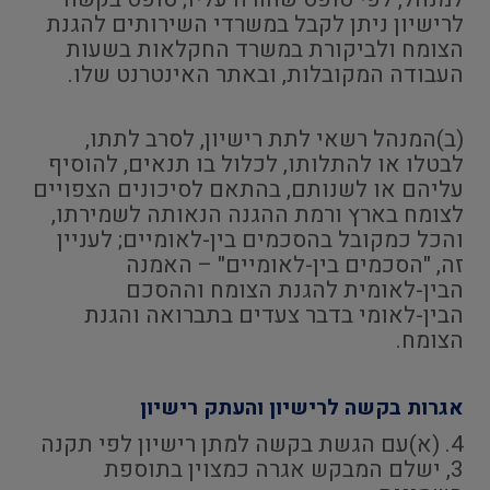
לרישיון ניתן לקבל במשרדי השירותים להגנת
הצומח ולביקורת במשרד החקלאות בשעות
העבודה המקובלות, ובאתר האינטרנט שלו.
(ב)המנהל רשאי לתת רישיון, לסרב לתתו,
לבטלו או להתלותו, לכלול בו תנאים, להוסיף
עליהם או לשנותם, בהתאם לסיכונים הצפויים
לצומח בארץ ורמת ההגנה הנאותה לשמירתו,
והכל כמקובל בהסכמים בין-לאומיים; לעניין
זה, "הסכמים בין-לאומיים" – האמנה
הבין-לאומית להגנת הצומח וההסכם
הבין-לאומי בדבר צעדים בתברואה והגנת
הצומח.
אגרות בקשה לרישיון והעתק רישיון
4. (א)עם הגשת בקשה למתן רישיון לפי תקנה
3, ישלם המבקש אגרה כמצוין בתוספת