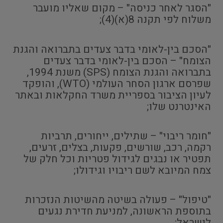
"הסגר לאחר כניסה" – מקום שאליו מועבר
משלוח לפי תקנה 8(א)(4);
"הסכם בין-לאומי בדבר צעדים בתברואה והגנת
הצומח" – הסכם בין-לאומי בדבר צעדים
בתברואה והגנת הצומח (SPS) משנת 1994,
שפרסם ארגון הסחר העולמי (WTO), והופקד
לעיון הציבור בספריית משרד החקלאות ובאתר
האינטרנט שלו;
"חומר ריבוי" – שתילים, ייחורים, תרביות
רקמה, רכב, שורשים, פקעות, בצלים, זרעים,
תפטיר או נבגים לגידול פטריות וכל חלק של
צמח המיובא לשם ריבויו וגידולו;
"טיפול" – פעולה בשיטה מהשיטות הנזכרות
בתוספת הראשונה, למניעת חדירת נגעים
לישראל;