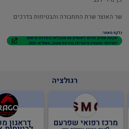
שר האוצר שרת התחבורה והבטיחות בדרכים
נלקח מאתר:
תקנות שוויון זכויות לאנשים עם מוגבלות (הסדרת נגישות
לשירותי תחבורה ציבורית) (הוראת שעה), תשפ"א-2021
רגולציה
מרכז רפואי שפרעם
דראגון מע
לבטיחות א