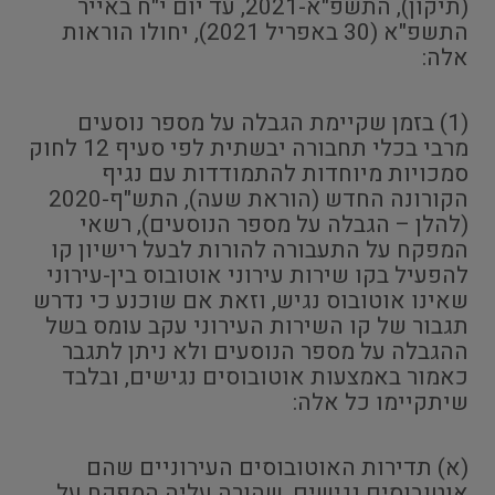
(תיקון), התשפ"א-2021, עד יום י"ח באייר
התשפ"א (30 באפריל 2021), יחולו הוראות
אלה:
(1) בזמן שקיימת הגבלה על מספר נוסעים
מרבי בכלי תחבורה יבשתית לפי סעיף 12 לחוק
סמכויות מיוחדות להתמודדות עם נגיף
הקורונה החדש (הוראת שעה), התש"ף-2020
(להלן – הגבלה על מספר הנוסעים), רשאי
המפקח על התעבורה להורות לבעל רישיון קו
להפעיל בקו שירות עירוני אוטובוס בין-עירוני
שאינו אוטובוס נגיש, וזאת אם שוכנע כי נדרש
תגבור של קו השירות העירוני עקב עומס בשל
ההגבלה על מספר הנוסעים ולא ניתן לתגבר
כאמור באמצעות אוטובוסים נגישים, ובלבד
שיתקיימו כל אלה:
(א) תדירות האוטובוסים העירוניים שהם
אוטובוסים נגישים, שהורה עליה המפקח על