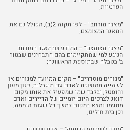
"מאגר מידע" ו"מידע" – כהגדרתם בחוק הגנת
הפרטיות;
"מאגר מורחב" – לפי תקנה 2(ב), הכולל גם את
המאגר המצומצם;
"מאגר מצומצם" – המידע שבמאגר המורחב
הנוגע למי שמתקיימים בהם התבחינים שבטור
ב' בטבלה שבתוספת הראשונה;
"מגורים מוסדרים" – מקום המיועד למגורים או
לשהייה ממושכת לאדם עם מוגבלות, כגון מעון
והוסטל, ובלבד שמי שמפעיל את אותו מקום
דואג לצרכים היום-יומיים של הדיירים ואדם
מטעמו נמצא במקום למשך כל שעות היממה,
וכן בית חולים;
"מוכר לשירותי הרווחה" – אדם שרשום