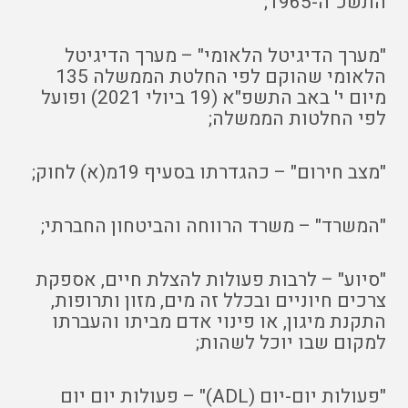
התשכ"ה-1965;
"מערך הדיגיטל הלאומי" – מערך הדיגיטל
הלאומי שהוקם לפי החלטת הממשלה 135
מיום י' באב התשפ"א (19 ביולי 2021) ופועל
לפי החלטות הממשלה;
"מצב חירום" – כהגדרתו בסעיף 19מ(א) לחוק;
"המשרד" – משרד הרווחה והביטחון החברתי;
"סיוע" – לרבות פעולות להצלת חיים, אספקת
צרכים חיוניים ובכלל זה מים, מזון ותרופות,
התקנת מיגון, או פינוי אדם מביתו והעברתו
למקום שבו יוכל לשהות;
"פעולות יום-יום (ADL)" – פעולות יום יום