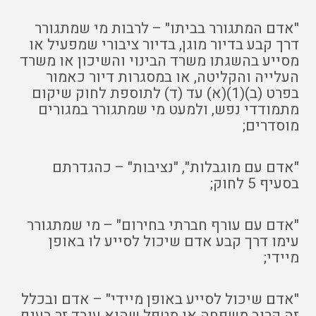
"אדם המתגורר בביתו" – לרבות מי שמתגורר
דרך קבע בדיור מוגן, בדיור ציבורי שמפעיל או
מסייע בהשגתו משרד הבינוי והשיכון או משרד
העלייה והקליטה, או במסגרות דיור כאמור
בפרט (ב)(1)(א) עד (ד) לתוספת לחוק שיקום
מתמודדי נפש, ולמעט מי שמתגורר במגורים
מוסדרים;
"אדם עם מוגבלות", "נציבות" – כהגדרתם
בסעיף 5 לחוק;
"אדם עם עורף חברתי בחירום" – מי שמתגורר
עימו דרך קבע אדם שיכול לסייע לו באופן
מיידי;
"אדם שיכול לסייע באופן מיידי" – אדם ובכלל
זה קרוב משפחה או מטפל שהוא עובד זר בענף