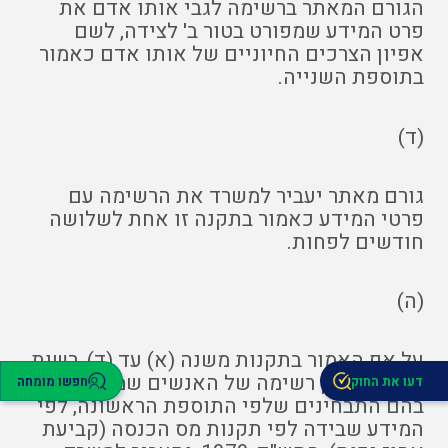
הגורם המאתר ברשימה לגבי אותו אדם את
פרט המידע שמפורט בטור ב' לצידה, לשם
אפיון הצרכים החיוניים של אותו אדם כאמור
בתוספת השנייה.
(ד)
גורם מאתר יעביר למשרד את הרשימה עם
פרטי המידע כאמור בתקנה זו אחת לשלושה
חודשים לפחות.
(ה)
על אף האמור בתקנות משנה (א) עד (ד), רשות
המסים תכין רשימה של האנשים שמתקיימים
דעו את החוק
חפשו מומחה
בהם התבחינים שלפי התוספת הראשונה, לפי
המידע שבידה לפי תקנות מס הכנסה (קביעת