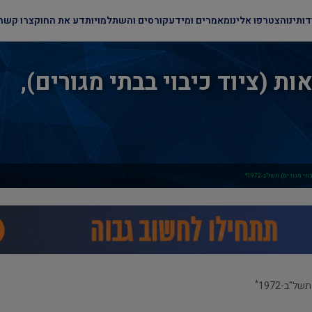
דותינו
הצטרפו אלינו
מאמרים ומידע
קורסים והשתלמויות
דע את החוק
צרו קשר
ת (ציוד כיבוי בבתי מגורים),
מגורים), תשל"ב-1972*
*
ל"ב-1972