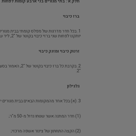
חלק א': בתי מגורים בני ארבע קומות לפחות
ברז כיבוי
יותקנו לפחות שני ברזי כיבוי בקוטר של "2, ליד שני חדרי מדרגות.
זרנוק כיבוי ומזנק כיבוי
"2.
גלגילון
3. (א) בכל אחד מהמקומות הבאים בבית מגורים יותקן גלגילון כיבוי קבוע ועליו צינור לחץ בקוטר של " ובאורך של 25 מטרים, עם מזנק צמוד:
(1) חדר המתנה אשר שטחו גדול מ-50 מ"ר;
(2) הקצה התחתון של צינור אשפה מרכזי;