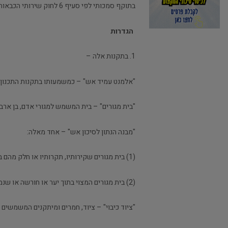
בתוקף סמכותי לפי סעיף 6 לחוק שירותי הכבאות, תשי"ט-1959, ולאחר התייעצות עם שר החקלאות, אני מתקין תקנות אלה:
הגדרות
1. בתקנות אלה –
"אלמנט עמיד אש" – כמשמעותו בתקנות התכנון והבנ
"בית מגורים" – בית המשמש למגורי אדם, בן ארבע
"מבנה הנתון לסיכון אש" – אחד מאלה:
(1) בית מגורים שקירותיו, תקרותיו או חלק מהם בנוי מעץ, ממוצרי עץ או מאלמנטים אחרים שאינם אלמנטים עמידי אש;
(2) בית מגורים המצוי בתוך יער או חורשה או שנמצא במרחק שאינו עולה על 25 מטרים מיער או מחורשה;
"ציוד כיבוי" – ציוד, חמרים ומיתקנים המשמשים 