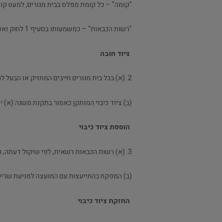
"קומה" – כל קומת מפלס בבית מגורים, למעט קו
"רשות הכבאות" – כמשמעותו בסעיף 1 לחוק ואשר בית המגורים נמצא בתחומה.
ציוד חובה
2. (א) בכל בית מגורים חייבים המחזיק או הבעל לרכוש או להשיג ציוד כיבוי ולהתקינו לפי הוראות רשות הכבאות.
(ב) ציוד כיבוי המותקן כאמור בתקנת משנה (א) יה
הוספת ציוד כיבוי
3. (א) רשות הכבאות רשאית, לפי שיקול דעתה, וחייבת לפי הוראת המפקח, להורות בכתב למחזיק או לבעל של בית מגורים, להוסיף ציוד כיבוי על האמור בתוספת.
(ב) המפקח בהתייעצות עם המועצה למניעת שריפו
החזקת ציוד כיבוי