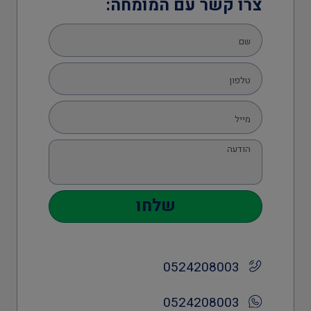
צרו קשר עם המומחה:
שלחו
0524208003
0524208003