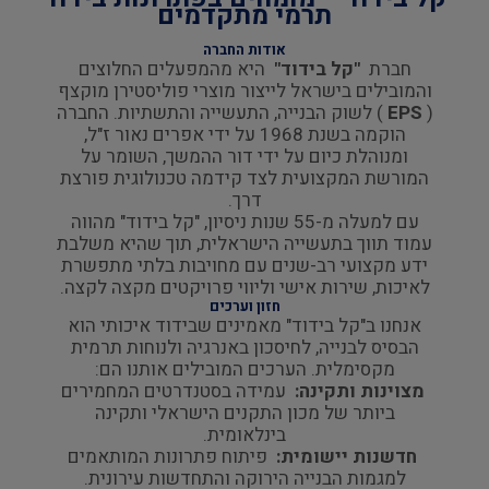
תרמי מתקדמים
אודות החברה
חברת
"קל בידוד"
היא מהמפעלים החלוצים
והמובילים בישראל לייצור מוצרי פוליסטירן מוקצף
(
EPS
) לשוק הבנייה, התעשייה והתשתיות. החברה
הוקמה בשנת 1968 על ידי אפרים נאור ז"ל,
ומנוהלת כיום על ידי דור ההמשך, השומר על
המורשת המקצועית לצד קידמה טכנולוגית פורצת
דרך.
עם למעלה מ-55 שנות ניסיון, "קל בידוד" מהווה
עמוד תווך בתעשייה הישראלית, תוך שהיא משלבת
ידע מקצועי רב-שנים עם מחויבות בלתי מתפשרת
לאיכות, שירות אישי וליווי פרויקטים מקצה לקצה.
חזון וערכים
אנחנו ב"קל בידוד" מאמינים שבידוד איכותי הוא
הבסיס לבנייה, לחיסכון באנרגיה ולנוחות תרמית
מקסימלית. הערכים המובילים אותנו הם:
מצוינות ותקינה:
עמידה בסטנדרטים המחמירים
ביותר של מכון התקנים הישראלי ותקינה
בינלאומית.
חדשנות יישומית:
פיתוח פתרונות המותאמים
למגמות הבנייה הירוקה והתחדשות עירונית.