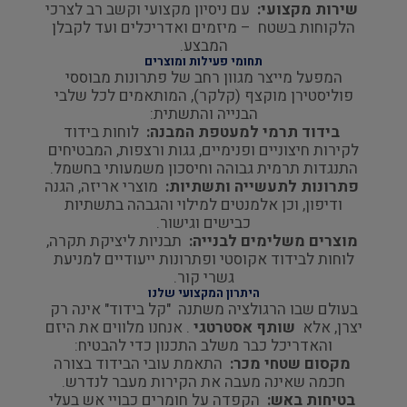
שירות מקצועי:
עם ניסיון מקצועי וקשב רב לצרכי
הלקוחות בשטח – מיזמים ואדריכלים ועד לקבלן
המבצע.
תחומי פעילות ומוצרים
המפעל מייצר מגוון רחב של פתרונות מבוססי
פוליסטירן מוקצף (קלקר), המותאמים לכל שלבי
הבנייה והתשתית:
בידוד תרמי למעטפת המבנה:
לוחות בידוד
לקירות חיצוניים ופנימיים, גגות ורצפות, המבטיחים
התנגדות תרמית גבוהה וחיסכון משמעותי בחשמל.
פתרונות לתעשייה ותשתיות:
מוצרי אריזה, הגנה
ודיפון, וכן אלמנטים למילוי והגבהה בתשתיות
כבישים וגישור.
מוצרים משלימים לבנייה:
תבניות ליציקת תקרה,
לוחות לבידוד אקוסטי ופתרונות ייעודיים למניעת
גשרי קור.
היתרון המקצועי שלנו
בעולם שבו הרגולציה משתנה "קל בידוד" אינה רק
יצרן, אלא
שותף אסטרטגי
. אנחנו מלווים את היזם
והאדריכל כבר משלב התכנון כדי להבטיח:
מקסום שטחי מכר:
התאמת עובי הבידוד בצורה
חכמה שאינה מעבה את הקירות מעבר לנדרש.
בטיחות באש:
הקפדה על חומרים כבויי אש בעלי