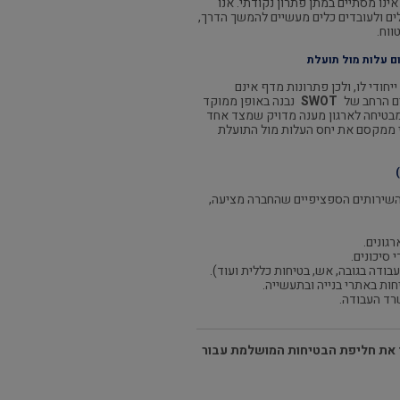
ינו מסתיים במתן פתרון נקודתי. אנו
לים ולעובדים כלים מעשיים להמשך הדרך,
ווח.
ם עלות מול תועלת
יחודי לו, ולכן פתרונות מדף אינם
ם הרחב של
SWOT
נבנה באופן ממוקד
מבטיחה לארגון מענה מדויק שמצד אחד
 ממקסם את יחס העלות מול התועלת
השירותים הספציפיים שהחברה מציעה,
רגונים.
 סיכונים.
בודה בגובה, אש, בטיחות כללית ועוד).
ות באתרי בנייה ובתעשייה.
שרד העבודה.
 את חליפת הבטיחות המושלמת עבור