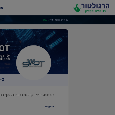
או
/
/
עמוד הבית
בטיחות
SWOT
OT
uality
utions
ה
בטיחות, בריאות, הגנת הסביבה, ענף הב
מי אני?