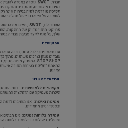
חברת
SWOT
נוסדה במטרה להוביל א
בטיחות איכותיים, ממוקדים ומתקדמים ל
תפיסה מודרנית לפיה בטיחות אינה רק 
לשמירה על חיי אדם, ייעול תהליכי העב
השם שלנו,
SWOT
, מייצג את הגישה
פרויקט: מיפוי מדויק של החוזקות, החול
שלך, על מנת לייצר סביבת עבודה בטוח
החזון שלנו
אנו מאמינים כי לכל עסק, חברה או ארגו
עובדים מגוון וצרכים משתנים. מתוך כך,
STOP SHOP
המעניק מענה מקיף, כול
הארגון.
ערכי הליבה שלנו
מקצועיות ללא פשרות:
צוות המומחי
היכרות מעמיקה עם הרגולציה המשתנה ו
אמינות ואיכות:
אנו מחויבים לרמת ה
ובסטנדרטים מחמירים.
עמידה בלוחות זמנים:
אנו מבינים א
ופועלים ביעילות כדי לעמוד בלוחות הזמ