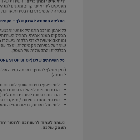
ליווי אישי ומתן כלים:
השירות שלנו א
מעניקים ליווי אישי קרוב ומקנים למנה
במטרה להטמיע תרבות בטיחות ארוכת ט
החליפה התפורה לארגון שלך – מקסימו
כל ארגון מורכב מתמהיל אנושי ומבצעי י
מספקים מענה אמיתי. תמהיל השירותי
ומותאם אישית לצרכי הלקוח. גישה זו 
שומר על בטיחות מקסימלית, ומצד שני
הכלכלית והתפעולית של העסק.
סל השירותים שלנו (ONE STOP SHOP)
(כאן מומלץ להוסיף רשימה קצרה של 
לדוגמה)
:
ליווי וייעוץ בטיחות שוטף לחברות וא
הכנת תוכניות לניהול הבטיחות וסקרי
הדרכות בטיחות לעובדים ומנהלים (ע
שירותי ממונה בטיחות / מפקחי בטיח
ליווי מול רשויות, כבאות והצלה ומ
נשמח לעמוד לרשותכם ולתפור יחד
העסק שלכם.