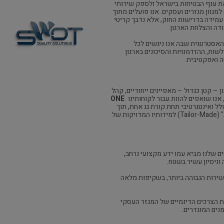
ת ענף הבטיחות בישראל ולספק שירותי
מגוון מגזרים ועסקים. אנו פועלים מתוך
עמידה בדרישות החוק, אלא נדבך קריטי
ודה והצלחת הארגון.
 האסטרטגית שבה אנו ניגשים לכל
שות, ההזדמנויות והסיכונים בארגון
ה ואפקטיבית.
ן – קטן כגדול – מאפיינים ייחודיים, קהל
 אנו שואפים להוות עבור לקוחותינו
ONE
ל ואינטגרטיבי תחת קורת גג אחת, תוך
התאמת "חליפת בטיחות תפורה אישית" (Tailor-Made) למידותיו המדויקות של
ם שלנו מביא עמו ידע מקצועי נרחב,
ניסיון עשיר בשטח.
שירות הגבוהה ביותר, בשקיפות מלאה
ת הצרכים הדינמיים של המגזר העסקי
נים המוגדרים.