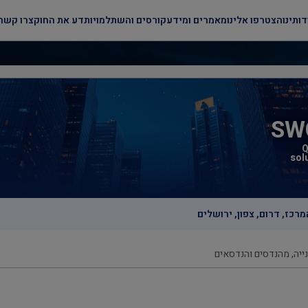
דותינו
הצטרפו אלינו
מאמרים ומידע
קורסים והשתלמויות
דע את החוק
צרו קשר
SW
Q
sol
מרכז
,
דרום
,
צפון
,
ירושלים
נייה, מהנדסים והנדסאים