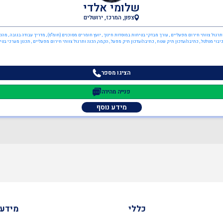
שלומי אלדי
צפון, המרכז, ירושלים
ותרגול צוותי חירום מפעליים , עורך מבדקי בטיחות במוסדות חינוך , יועץ חומרים מסוכנים (חומ"ס) , מדריך עבודה בגובה , מהנ
 כיבוי מטלטל , כתיבה/עדכון תיק שטח , כתיבה/עדכון תיק מפעל , הקמה, הכנה ותרגול צוותי חירום מפעליים , תכנון מערכי בט
הציגו מספר
פנייה מהירה
מידע נוסף
כללי
מידע 