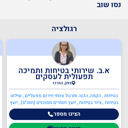
נסו שוב
בודקים מוסמכים
רגולציה
ביטחון
כיבוי אש
א.ב. שירותי בטיחות ותמיכה
תפעולית לעסקים
צפון, המרכז
הגנת הסביבה
בטיחות , הקמה, הכנה ותרגול צוותי חירום מפעליים , שילוט
בטיחות , ציוד בטיחות , יועץ חומרים מסוכנים (חומ"ס) , יועץ
שמאות ובדק נכס
בטיחות בעבודה , יועץ ארגונומיה , יועץ ISO 45001 , יועץ
הציגו מספר
ISO 9001 , מדריך עבודה בגובה , ממונה בטיחות אש , כיבוי
אש , כתיבה/עדכון תיק שטח , כתיבה/עדכון תיק מפעל ,