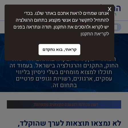
x
התחברות
אנחנו שמחים לראות אתכם באתר שלנו. בכדי
להתחיל לתקשר עם אנשי מקצוע בתחום הרגולציה
דרום
המרכז
ירושלים
צפון
יש לקרוא ולהסכים את התקנון. תודה ונתראה בפנים
לקריאת התקנון
בודקים מוסמכים לגז
קראתי, בוא נתקדם
בודקים מוסמכים לגז הוא תחום מקצועי
נגישות
הכולל ייעוץ, ליווי ובקרה בהתאם לדרישות
החוק, התקנים והרגולציה בישראל. בעמוד זה
תוכלו למצוא מומחים בעלי ניסיון בליווי
חקלאות
עסקים, ארגונים, רשויות וגופים פרטיים
בתחום זה.
בטיחות
בריאות
לא נמצאו תוצאות לערך שהוקלד,