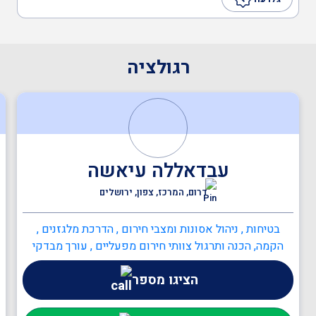
רגולציה
עבדאללה עיאשה
דרום, המרכז, צפון, ירושלים
בטיחות , ניהול אסונות ומצבי חירום , הדרכת מלגזנים ,
הקמה, הכנה ותרגול צוותי חירום מפעליים , עורך מבדקי
בטיחות במוסדות חינוך , מדריך עבודה בגובה , ממונה
הציגו מספר
בטיחות בבניה , ממונה בטיחות בעבודה , ממונה בטיחות אש
, כיבוי אש , ניהול אסונות ומצבי חירום , בודק מוסמך לציוד
כיבוי מטלטל , כתיבה/עדכון תיק שטח , כתיבה/עדכון תיק