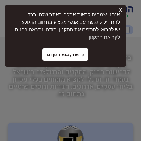
x
התחברות
אנחנו שמחים לראות אתכם באתר שלנו. בכדי
להתחיל לתקשר עם אנשי מקצוע בתחום הרגולציה
דרום
המרכז
ירושלים
צפון
יש לקרוא ולהסכים את התקנון. תודה ונתראה בפנים
לקריאת התקנון
בודק מוסמך למתקני כושר וספורט
קראתי, בוא נתקדם
בודק מוסמך למתקני כושר וספורט הוא תחום
נגישות
מקצועי הכולל ייעוץ, ליווי ובקרה בהתאם
לדרישות החוק, התקנים והרגולציה בישראל.
בעמוד זה תוכלו למצוא מומחים בעלי ניסיון
חקלאות
בליווי עסקים, ארגונים, רשויות וגופים פרטיים
בתחום זה.
בטיחות
ניהול אסונות ומצבי חירום