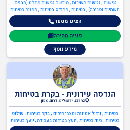
נגישות , נגישות השירות , מורשה נגישות מתו"ס (מבנים,
תשתיות וסביבה) , בטיחות , מהנדס בטיחות , ממונה בטיחות
עזרה ראשונה
בעבודה , ממונה בטיחות אש , כיבוי אש , יועץ בטיחות אש ,
הציגו מספר
מהנדסים והנדסאים , מהנדס כבישים , מהנדסי בטיחות
פנייה מהירה
עורך מבדקי בטיחות
במוסדות חינוך
מידע נוסף
תוכנה לניהול הבטיחות
יועץ חומרים מסוכנים
הנדסה עירונית - בקרת בטיחות
(חומ"ס)
המרכז, ירושלים, דרום, צפון
בטיחות , ניהול אסונות ומצבי חירום , בקר בטיחות , שילוט
בטיחות , ציוד בטיחות , יועץ בטיחות בעבודה , יועץ בטיחות
יועץ בטיחות בעבודה
בתנועה , מהנדס בטיחות , ממונה בטיחות בבניה , ממונה