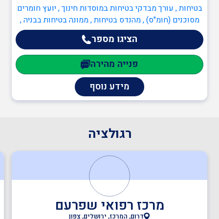
בטיחות , עורך מבדקי בטיחות במוסדות חינוך , יועץ חומרים
מסוכנים (חומ"ס) , מהנדס בטיחות , ממונה בטיחות בבניה ,
ממונה בטיחות בעבודה , ממונה בטיחות קרינה , ממונה
הציגו מספר
בטיחות אש , כיבוי אש , כתיבה/עדכון תיק שטח , תכנון
מערכי בטיחות אש , יועץ בטיחות אש , ממונה בטיחות אש ,
פנייה מהירה
ענף הבנייה , ממונה בטיחות בבניה , מהנדסים והנדסאים ,
מהנדס מבנים קונסטרוקטור , מהנדסי חשמל , מהנדסי
מידע נוסף
בטיחות
רגולציה
מרכז רפואי שפרעם
דרום, המרכז, ירושלים, צפון