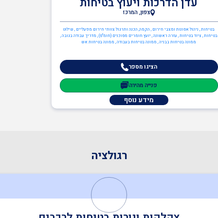
עדן הדרכות ויעוץ בטיחות
צפון, המרכז
בטיחות , ניהול אסונות ומצבי חירום , הקמה, הכנה ותרגול צוותי חירום מפעליים , שילוט
בטיחות , ציוד בטיחות , עזרה ראשונה , יועץ חומרים מסוכנים (חומ"ס) , מדריך עבודה בגובה ,
ממונה בטיחות בבניה , ממונה בטיחות בעבודה , ממונה בטיחות אש
הציגו מספר
פנייה מהירה
מידע נוסף
רגולציה
צקלקות ונורות בטיחות לרכבים