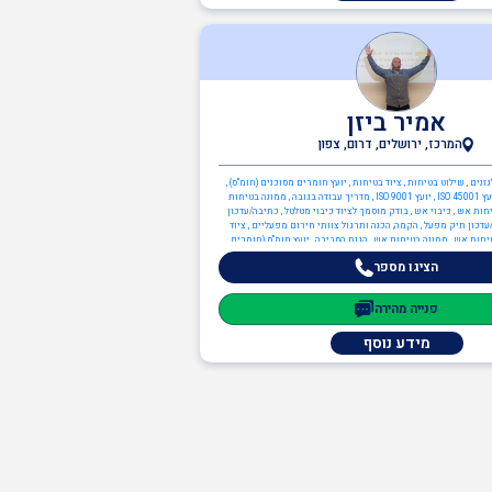
אמיר ביזן
המרכז, ירושלים, דרום, צפון
נים , שילוט בטיחות , ציוד בטיחות , יועץ חומרים מסוכנים (חומ"ס) ,
יועץ ארגונומיה , יועץ ISO 45001 , יועץ ISO 9001 , מדריך עבודה בגובה , ממונה בטיחות
חות אש , כיבוי אש , בודק מוסמך לציוד כיבוי מטלטל , כתיבה/עדכון
דכון תיק מפעל , הקמה, הכנה ותרגול צוותי חירום מפעליים , ציוד
טיחות אש , ממונה בטיחות אש , הגנת הסביבה , יועץ חומ"ס (חומרים
מסוכנים) , יועץ הגנת הסביבה , יועץ ISO 14001
הציגו מספר
פנייה מהירה
מידע נוסף