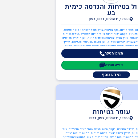
ול בטיחות והנדסה כימית
בע
המרכז, ירושלים, דרום, צפון
נות ומצבי חירום , בקר בטיחות , בודק מוסמך למתקני כושר וספורט ,
לגזנים , הקמה, הכנה ותרגול צוותי חירום מפעליים , שילוט בטיחות ,
ראשונה , עורך מבדקי בטיחות במוסדות חינוך , יועץ חומרים מסוכנים
(חומ"ס) , יועץ בטיחות בעבודה , יועץ ארגונומיה , יועץ ISO 45001 , יועץ ISO 9001 , מדריך
דס בטיחות , ממונה בטיחות בבניה , ממונה בטיחות בעבודה , ממונה
ה בטיחות אש , ממונה בטיחות לייזר , כיבוי אש , ניהול אסונות ומצבי
הציגו מספר
חירום , בודק מוסמך ת"י 1001 חלק 6 - מערכות בישול , כתיבה/עדכון תיק שטח ,
על , ציוד כיבוי אש , תכנון מערכי בטיחות אש , יועץ בטיחות אש ,
נת הסביבה , יועץ חומ"ס (חומרים מסוכנים) , יועץ הגנת הסביבה , יועץ
פנייה מהירה
 , מהנדסי סביבה , ממונה קרינה מייננת , מהנדסים והנדסאים , הנדסאי כימיה ,
מהנדס כימיה , מהנדסי בטיחות
מידע נוסף
עופר בטיחות
המרכז, ירושלים, צפון, דרום
 , הדרכת מלגזנים , הקמה, הכנה ותרגול צוותי חירום מפעליים , ציוד
ונה , מדריך עבודה בגובה , מהנדס בטיחות , ממונה בטיחות בבניה ,
 , ממונה בטיחות קרינה , ממונה בטיחות אש , ממונה בטיחות לייזר ,