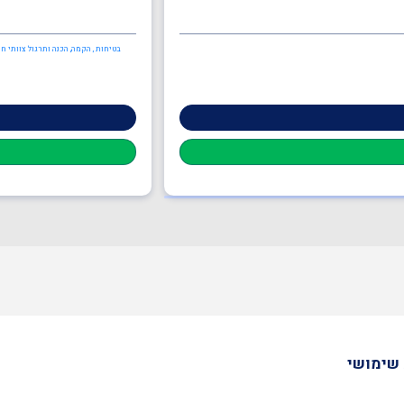
בטיחות , הקמה, הכנה ותרגול צוותי ח
שימושי