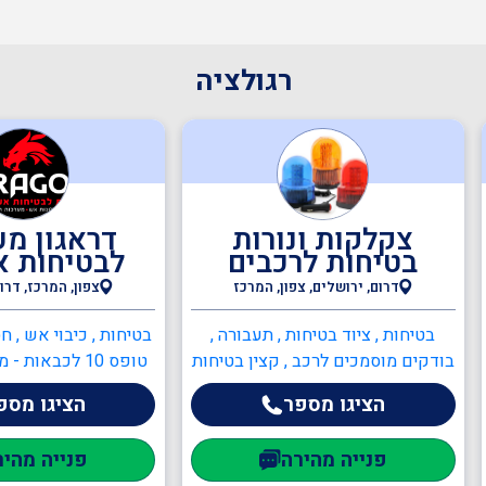
בודקים מוסמכים
רגולציה
ביטחון
צקלקות ונורות
דראגון מע
כיבוי אש
בטיחות לרכבים
לבטיחות א
דרום, ירושלים, צפון, המרכז
צפון, המרכז, דרו
הגנת הסביבה
בטיחות , ציוד בטיחות , תעבורה ,
בטיחות , כיבוי אש , ח
בודקים מוסמכים לרכב , קצין בטיחות
טופס 10 לכבאות
בתעבורה , מנופים ניידים , מכונה
בעשן , ציוד כיבוי אש 
הציגו מספר
הציגו מספ
שמאות ובדק נכס
ניידת
וכיבוי אש , מיזוג אוו
ומנדפים , מהנדסים
פנייה מהירה
פנייה מהיר
הנדסאי חש