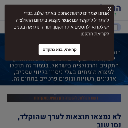
x
התחברות
אנחנו שמחים לראות אתכם באתר שלנו. בכדי
להתחיל לתקשר עם אנשי מקצוע בתחום הרגולציה
דרום
המרכז
ירושלים
צפון
יש לקרוא ולהסכים את התקנון. תודה ונתראה בפנים
לקריאת התקנון
חובש קרבי / ביטחוני
קראתי, בוא נתקדם
חובש קרבי / ביטחוני הוא תחום מקצועי הכולל
נגישות
ייעוץ, ליווי ובקרה בהתאם לדרישות החוק,
התקנים והרגולציה בישראל. בעמוד זה תוכלו
למצוא מומחים בעלי ניסיון בליווי עסקים,
חקלאות
ארגונים, רשויות וגופים פרטיים בתחום זה.
בטיחות
לא נמצאו תוצאות לערך שהוקלד,
בריאות
נסו שוב