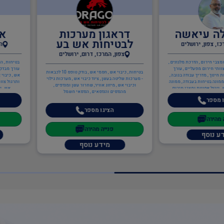
שה
דראגון מערכות
אלון אפ
לבטיחות אש בע
שלים
המרכז, דרום, צ
צפון, המרכז, דרום, ירושלים
כת מלגזנים ,
בטיחות , הקמה, הכנה ותרגול 
ים , עורך
עורך מבדקי בטיחות במוסדות 
בטיחות , כיבוי אש , חסמי אש , בודק טופס 10 לכבאות
ודה בגובה ,
אש , כיבוי אש , כתיבה/עדכון
- מערכות שליטה בעשן , ציוד כיבוי אש , מערכות גילוי
ודה , ממונה
ותרגול צוותי חירום מפעליים 
וכיבוי אש , מיזוג אוויר, שחרור עשן ומנדפים ,
צבי חירום ,
אש , יועץ בטיחות אש ,
מהנדסים והנדסאים , הנדסאי חשמל
/עדכון תיק
הציגו מספ
כנה ותרגול
תכנון מערכי
הציגו מספר
טיחות אש ,
פנייה מהיר
פנייה מהירה
מידע נ
מידע נוסף