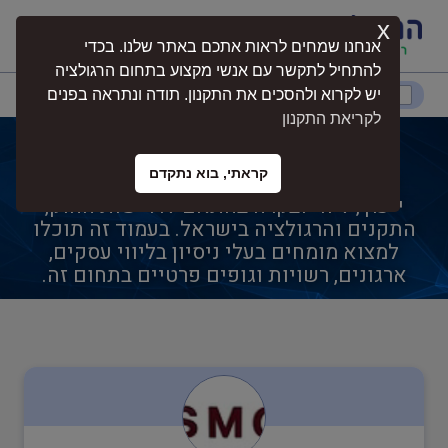
x
התחברות
אנחנו שמחים לראות אתכם באתר שלנו. בכדי
להתחיל לתקשר עם אנשי מקצוע בתחום הרגולציה
דרום
המרכז
ירושלים
צפון
יש לקרוא ולהסכים את התקנון. תודה ונתראה בפנים
לקריאת התקנון
רופא תעסוקתי
קראתי, בוא נתקדם
רופא תעסוקתי הוא תחום מקצועי הכולל
נגישות
ייעוץ, ליווי ובקרה בהתאם לדרישות החוק,
התקנים והרגולציה בישראל. בעמוד זה תוכלו
למצוא מומחים בעלי ניסיון בליווי עסקים,
חקלאות
ארגונים, רשויות וגופים פרטיים בתחום זה.
בטיחות
בריאות