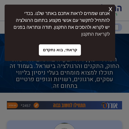
x
התחברות
אנחנו שמחים לראות אתכם באתר שלנו. בכדי
להתחיל לתקשר עם אנשי מקצוע בתחום הרגולציה
דרום
המרכז
ירושלים
צפון
יש לקרוא ולהסכים את התקנון. תודה ונתראה בפנים
לקריאת התקנון
מתן חוות דעת מומחה
קראתי, בוא נתקדם
מתן חוות דעת מומחה הוא תחום מקצועי
נגישות
הכולל ייעוץ, ליווי ובקרה בהתאם לדרישות
החוק, התקנים והרגולציה בישראל. בעמוד זה
תוכלו למצוא מומחים בעלי ניסיון בליווי
חקלאות
עסקים, ארגונים, רשויות וגופים פרטיים
בתחום זה.
בטיחות
בריאות