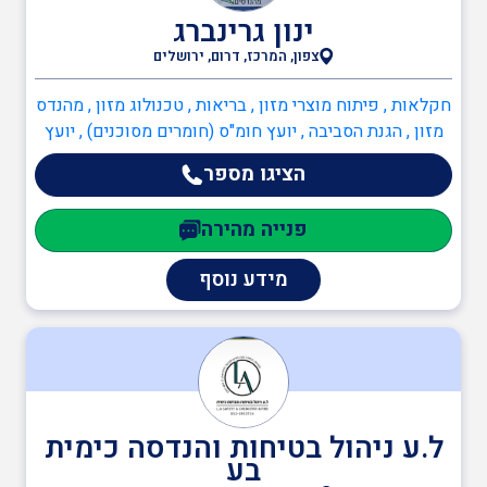
ינון גרינברג
צפון, המרכז, דרום, ירושלים
בודקים מוסמכים
חקלאות , פיתוח מוצרי מזון , בריאות , טכנולוג מזון , מהנדס
מזון , הגנת הסביבה , יועץ חומ"ס (חומרים מסוכנים) , יועץ
ביטחון
הגנת הסביבה , מהנדסי סביבה , מהנדסים והנדסאים ,
הציגו מספר
הנדסאי ביוטכנולוגיה , מהנדס כימיה , מהנדס מזון , מהנדסי
סביבה , מהנדסי אנרגיה מתחדשת
פנייה מהירה
כיבוי אש
מידע נוסף
הגנת הסביבה
יועץ חומ"ס (חומרים
מסוכנים)
ל.ע ניהול בטיחות והנדסה כימית
בע