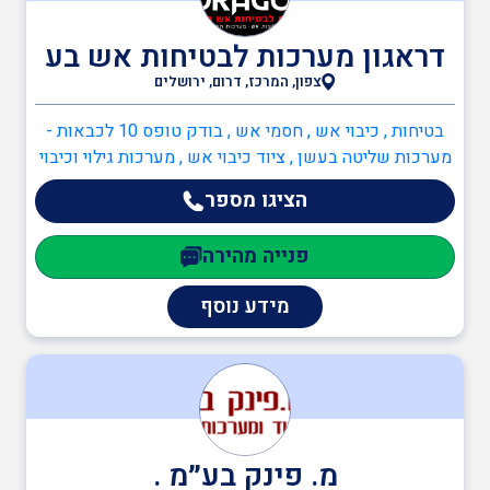
דראגון מערכות לבטיחות אש בע
בודקים מוסמכים
צפון, המרכז, דרום, ירושלים
בטיחות , כיבוי אש , חסמי אש , בודק טופס 10 לכבאות -
ביטחון
מערכות שליטה בעשן , ציוד כיבוי אש , מערכות גילוי וכיבוי
אש , מיזוג אוויר, שחרור עשן ומנדפים , מהנדסים
הציגו מספר
והנדסאים , הנדסאי חשמל
כיבוי אש
פנייה מהירה
מידע נוסף
ניהול אסונות ומצבי חירום
חסמי אש
מ. פינק בע״מ .