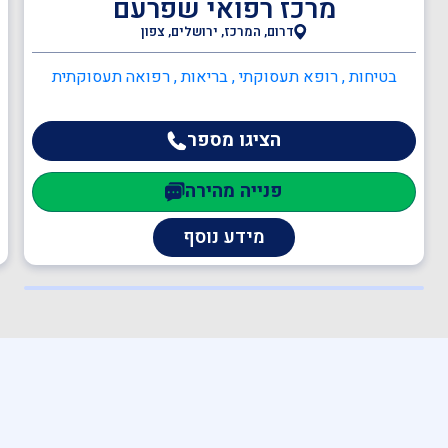
מרכז רפואי שפרעם
דרום, המרכז, ירושלים, צפון
בודקים מוסמכים למערכות
בטיחות , רופא תעסוקתי , בריאות , רפואה תעסוקתית
מים
הציגו מספר
כתיבה/עדכון תיק שטח
פנייה מהירה
מידע נוסף
כתיבה/עדכון תיק מפעל
הקמה, הכנה ותרגול צוותי
חירום מפעליים