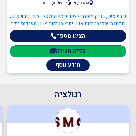
חקירת שריפות
המרכז, צפון, ירושלים, דרום
כיבוי אש , בודק מוסמך לציוד כיבוי מטלטל , ציוד כיבוי אש ,
תכנון מערכי בטיחות אש , יועץ בטיחות אש , מערכות גילוי
בודק טופס 10 לכבאות -
וכיבוי אש , מערכות כריזת חירום , מיזוג אוויר, שחרור עשן
מערכות שליטה בעשן
הציגו מספר
ומנדפים
פנייה מהירה
בודק מוסמך ת"י 1001 חלק
מידע נוסף
6 - מערכות בישול
בודק מוסמך ת"י 1001
רגולציה
מיזו"א
בודק מוסמך לציוד כיבוי
מטלטל