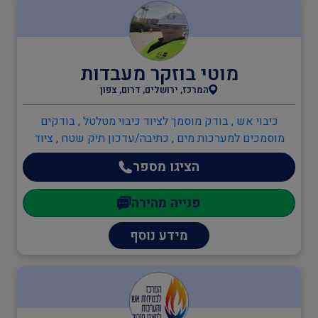
בודקים מוסמכים
מוטי בוזקר מעבדות
המרכז, ירושלים, דרום, צפון
ביטחון
כיבוי אש , בודק מוסמך לציוד כיבוי מטלטל , בודקים
מוסמכים למערכות מים , כתיבה/עדכון תיק שטח , ציוד
כיבוי אש
כיבוי אש , תכנון מערכי בטיחות אש , יועץ בטיחות אש ,
הציגו מספר
מערכות גילוי וכיבוי אש , ענף הבנייה , מהנדס מבנים
קונסטרוקטור , מעבדה לטופס 4 או גמר בניה , ממונה
פנייה מהירה
בטיחות בבניה , מעבדות מוסמכות , מעבדה לטופס 4 או
הגנת הסביבה
גמר בניה
מידע נוסף
שמאות ובדק נכס