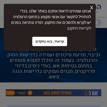
x
התחברות
אנחנו שמחים לראות אתכם באתר שלנו. בכדי
להתחיל לתקשר עם אנשי מקצוע בתחום הרגולציה
דרום
המרכז
ירושלים
צפון
יש לקרוא ולהסכים את התקנון. תודה ונתראה בפנים
לקריאת התקנון
בודק מערכות כיבוי אש
קראתי, בוא נתקדם
בודק מערכות כיבוי אש כולל ייעוץ, ליווי
נגישות
ובקרה בתחום בטיחות האש, מערכות גילוי
וכיבוי, מניעת סיכונים ועמידה בדרישות החוק
והרגולציה. בעמוד זה תוכלו למצוא מומחים
חקלאות
בתחום בטיחות אש, בעלי ניסיון בליווי
פרויקטים, מבנים ועסקים בדרישות הגנה
מאש.
בטיחות
בריאות