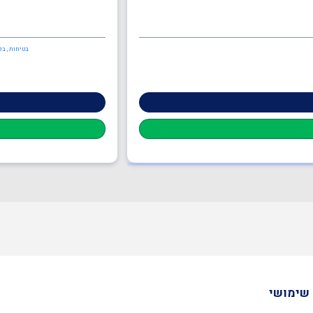
בטיחות , בק
שימושי