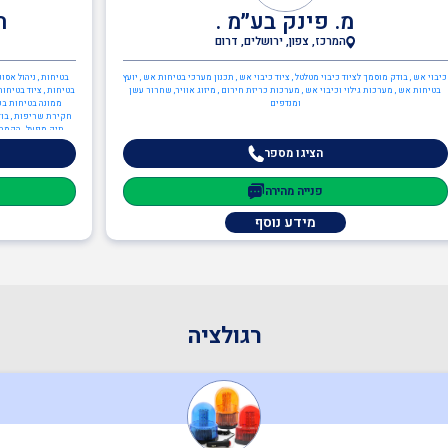
מ. פינק בע״מ .
ה
המרכז, צפון, ירושלים, דרום
כיבוי אש , בודק מוסמך לציוד כיבוי מטלטל , ציוד כיבוי אש , תכנון מערכי בטיחות אש , יועץ
בטיחות , ניהול אסו
בטיחות אש , מערכות גילוי וכיבוי אש , מערכות כריזת חירום , מיזוג אוויר, שחרור עשן
בטיחות , ציוד בטיחות
ומנדפים
ממונה בטיחות בעב
חקירת שריפות , בוד
תיק מפעל , הקמה, 
בטיחות אש , יועץ בט
הציגו מספר
,
פנייה מהירה
מידע נוסף
רגולציה