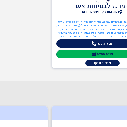
מרכז לבטיחות אש
צפון, המרכז, ירושלים, דרום
נות ומצבי חירום , הקמה, הכנה ותרגול צוותי חירום מפעליים , שילוט
 , עזרה ראשונה , יועץ חומרים מסוכנים (חומ"ס) , מדריך עבודה בגובה ,
ודה , ממונה בטיחות אש , כיבוי אש , ניהול אסונות ומצבי חירום ,
ק מוסמך לציוד כיבוי מטלטל , כתיבה/עדכון תיק שטח , כתיבה/עדכון
הכנה ותרגול צוותי חירום מפעליים , ציוד כיבוי אש , תכנון מערכי
יחות אש , משאבות , מערכות גילוי וכיבוי אש , מערכות כריזת חירום
הציגו מספר
 ממונה בטיחות אש , יועצים משפטיים , עד מומחה
פנייה מהירה
מידע נוסף