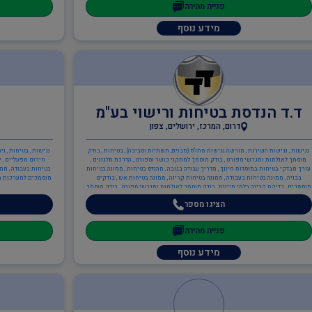
פנייה מהירה
מידע נוסף
ד.ד הנדסת בטיחות ורישוי בע"מ
דרום, המרכז, ירושלים, צפון
נגישות , נגישות השירות , מורשה נגישות מתו"ס (מבנים, תשתיות וסביבה) , בטיחות , בודק
נגישות , בטיחות , ני
מוסמך לאולמות ומגרשי ספורט , בודק מוסמך למתקני כושר וספורט , הדרכת מלגזנים ,
חירום מפעליים , י
עורך מבדקי בטיחות במוסדות חינוך , מדריך עבודה בגובה , מהנדס בטיחות , ממונה בטיחות
בטיחות בעבודה , ממו
בבניה , ממונה בטיחות בעבודה , ממונה בטיחות קרינה , ממונה בטיחות אש , בודקים
מוסמכים למערכות מי
מוסמכים , בדיקת קרינה בלתי מייננת , בודק מוסמך לאולמות ומגרשי ספורט , בודק מוסמך
לציוד כיבוי מטלטל , בודק מוסמך למזון , בודק מוסמך למתקני כושר וספורט , בודק מוסמך
הציגו מספר
למתקני כלבים , בודק מוסמך למתקני משחקים , כיבוי אש , ניהול אסונות ומצבי חירום ,
בודק מוסמך לציוד כיבוי מטלטל , כתיבה/עדכון תיק שטח , כתיבה/עדכון תיק מפעל , הקמה,
הכנה ותרגול צוותי חירום מפעליים , ציוד כיבוי אש , תכנון מערכי בטיחות אש , יועץ
פנייה מהירה
בטיחות אש , ממונה בטיחות אש , מהנדסים והנדסאים , מהנדס מזון , מהנדס מבנים
קונסטרוקטור , מהנדסי בטיחות
מידע נוסף