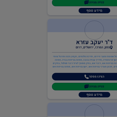
פנייה מהירה
מידע נוסף
ד"ר יעקב עזרא
צפון, המרכז, ירושלים, דרום
הול אסונות ומצבי חירום , הדרכת מלגזנים , הקמה, הכנה ותרגול צוותי
ועץ ארגונומיה , מדריך עבודה בגובה , ממונה בטיחות בבניה , ממונה
נה בטיחות אש , כיבוי אש , בודק מוסמך לציוד כיבוי מטלטל , בודקים
ם , תכנון מערכי בטיחות אש , יועץ בטיחות אש , ממונה בטיחות אש
הציגו מספר
פנייה מהירה
מידע נוסף