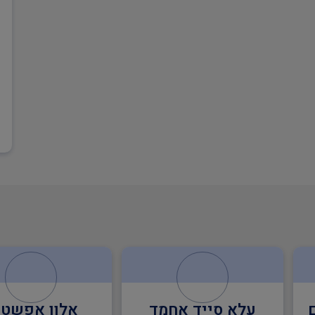
אלון אפשטיין
א.ב. שירותי בט