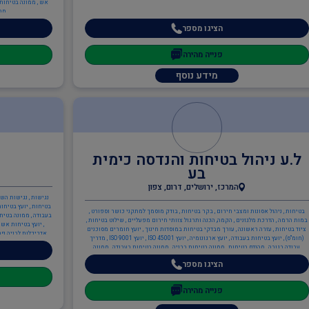
אש , ממונה בטיחות א
מבנ
הציגו מספר
פנייה מהירה
מידע נוסף
ל.ע ניהול בטיחות והנדסה כימית
בע
המרכז, ירושלים, דרום, צפון
נגישות , נגישות השי
בטיחות , יועץ בטיחות
בטיחות , ניהול אסונות ומצבי חירום , בקר בטיחות , בודק מוסמך למתקני כושר וספורט ,
בעבודה , ממונה בטיח
במות הרמה , הדרכת מלגזנים , הקמה, הכנה ותרגול צוותי חירום מפעליים , שילוט בטיחות ,
, יועץ בטיחות אש 
ציוד בטיחות , עזרה ראשונה , עורך מבדקי בטיחות במוסדות חינוך , יועץ חומרים מסוכנים
אדריכלות לבניה פרט
(חומ"ס) , יועץ בטיחות בעבודה , יועץ ארגונומיה , יועץ ISO 45001 , יועץ ISO 9001 , מדריך
פרטית , אדריכלות בי
עבודה בגובה , מהנדס בטיחות , ממונה בטיחות בבניה , ממונה בטיחות בעבודה , ממונה
הנדסאי אדריכלות ל
בטיחות קרינה , ממונה בטיחות אש , ממונה בטיחות לייזר , כיבוי אש , ניהול אסונות ומצבי
מנהלי פרויקטים , מ
הציגו מספר
חירום , בודק מוסמך ת"י 1001 חלק 6 - מערכות בישול , כתיבה/עדכון תיק שטח ,
מהנדסים והנדסאים ,
כתיבה/עדכון תיק מפעל , ציוד כיבוי אש , תכנון מערכי בטיחות אש , יועץ בטיחות אש ,
ממונה בטיחות אש , הגנת הסביבה , יועץ חומ"ס (חומרים מסוכנים) , יועץ הגנת הסביבה , יועץ
פנייה מהירה
ISO 14001 , מהנדסי סביבה , ממונה קרינה מייננת , מהנדסים והנדסאים , הנדסאי כימיה ,
מהנדס כימיה , מהנדסי בטיחות