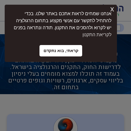
x
התחברות
אנחנו שמחים לראות אתכם באתר שלנו. בכדי
להתחיל לתקשר עם אנשי מקצוע בתחום הרגולציה
דרום
המרכז
ירושלים
צפון
יש לקרוא ולהסכים את התקנון. תודה ונתראה בפנים
לקריאת התקנון
הנדסאי אדריכלות ועיצוב פנים
קראתי, בוא נתקדם
הנדסאי אדריכלות ועיצוב פנים הוא תחום
נגישות
מקצועי הכולל ייעוץ, ליווי ובקרה בהתאם
לדרישות החוק, התקנים והרגולציה בישראל.
בעמוד זה תוכלו למצוא מומחים בעלי ניסיון
חקלאות
בליווי עסקים, ארגונים, רשויות וגופים פרטיים
בתחום זה.
בטיחות
בריאות