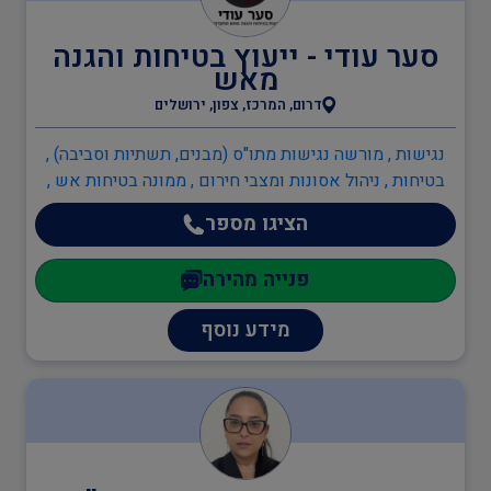
סער עודי - ייעוץ בטיחות והגנה
בודקים מוסמכים
מאש
דרום, המרכז, צפון, ירושלים
ביטחון
נגישות , מורשה נגישות מתו"ס (מבנים, תשתיות וסביבה) ,
בטיחות , ניהול אסונות ומצבי חירום , ממונה בטיחות אש ,
כיבוי אש , יועץ בטיחות אש , ממונה בטיחות אש , מהנדסים
הציגו מספר
והנדסאים , הנדסאי אדריכלות ועיצוב פנים
כיבוי אש
פנייה מהירה
הגנת הסביבה
מידע נוסף
שמאות ובדק נכס