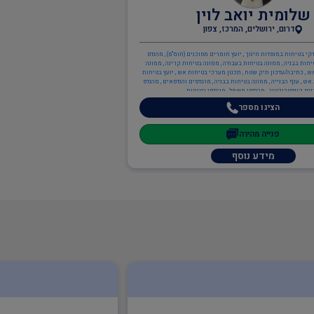
שלומית יואב לוין
דרום, ירושלים, המרכז, צפון
קי בטיחות במוסדות חינוך , יועץ חומרים מסוכנים (חומ"ס) , מהנדס
יחות בבניה , ממונה בטיחות בעבודה , ממונה בטיחות קרינה , ממונה
ש , כתיבה/עדכון תיק שטח , תכנון מערכי בטיחות אש , יועץ בטיחות
ש , ענף הבנייה , ממונה בטיחות בבניה , מהנדסים והנדסאים , מהנדס
ים קונסטרוקטור , מהנדסי חשמל , מהנדסי בטיחות
הציגו מספר
פנייה מהירה
מידע נוסף