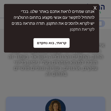
x
התחברות
אנחנו שמחים לראות אתכם באתר שלנו. בכדי
להתחיל לתקשר עם אנשי מקצוע בתחום הרגולציה
דרום
המרכז
ירושלים
צפון
יש לקרוא ולהסכים את התקנון. תודה ונתראה בפנים
לקריאת התקנון
אישורים לאירועים המוניים
קראתי, בוא נתקדם
אישורים לאירועים המוניים הוא תחום מקצועי
נגישות
הכולל ייעוץ, ליווי ובקרה בהתאם לדרישות
החוק, התקנים והרגולציה בישראל. בעמוד זה
תוכלו למצוא מומחים בעלי ניסיון בליווי
חקלאות
עסקים, ארגונים, רשויות וגופים פרטיים
בתחום זה.
בטיחות
בריאות