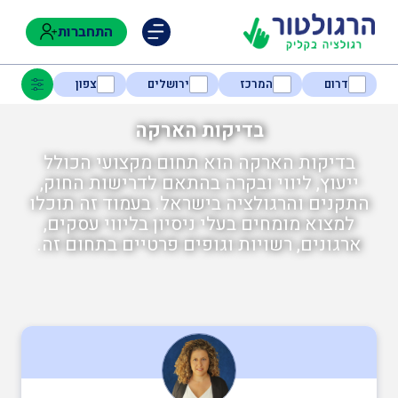
התחברות
דרום
המרכז
ירושלים
צפון
בדיקות הארקה
בדיקות הארקה הוא תחום מקצועי הכולל
נגישות
ייעוץ, ליווי ובקרה בהתאם לדרישות החוק,
התקנים והרגולציה בישראל. בעמוד זה תוכלו
למצוא מומחים בעלי ניסיון בליווי עסקים,
חקלאות
ארגונים, רשויות וגופים פרטיים בתחום זה.
בטיחות
בריאות