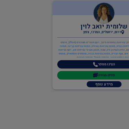
שלומית יואב לוין
דרום, ירושלים, המרכז, צפון
קי בטיחות במוסדות חינוך , יועץ חומרים מסוכנים (חומ"ס) , מהנדס
יחות בבניה , ממונה בטיחות בעבודה , ממונה בטיחות קרינה , ממונה
ש , כתיבה/עדכון תיק שטח , תכנון מערכי בטיחות אש , יועץ בטיחות
ש , ענף הבנייה , ממונה בטיחות בבניה , מהנדסים והנדסאים , מהנדס
ים קונסטרוקטור , מהנדסי חשמל , מהנדסי בטיחות
הציגו מספר
פנייה מהירה
מידע נוסף